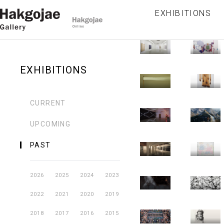
양아치:
햇
백남준을
brushstrok
정
-
-
EXHIBITIONS
Hakgojae
Hakgojae
뼈와
공
상하이에서
2015.02.08
20
2014.11.14
20
Cheongdam
Cheongdam
살이
물
만나다
마
-
-
Hakgojae
Hakgojae
타는
티
2014.12.31
20
2014.09.12
20
Gallery
Gallery
EXHIBITIONS
[상하이]
밤
중
-
-
Hakgojae
Hakgojae
십분의
조
2014.11.02
20
2014.06.20
20
Cheongdam
Gallery
CURRENT
[상하이]
강
일초
마
-
-
Hakgojae
Hakgojae
UPCOMING
끝없는
소
2014.08.10
20
2014.05.10
20
Gallery
Gallery
경계
-2
PAST
-
-
Hakgojae
Hakgojae
조환
2014.06.29
20
2014.03.22
20
Cheongdam
Gallery
2026
2025
2024
2023
개인전
-
-
Hakgojae
Hakgojae
2022
2021
2020
2019
2014.04.27
20
2014.01.08
Cheongdam
Gallery
2018
2017
2016
2015
-