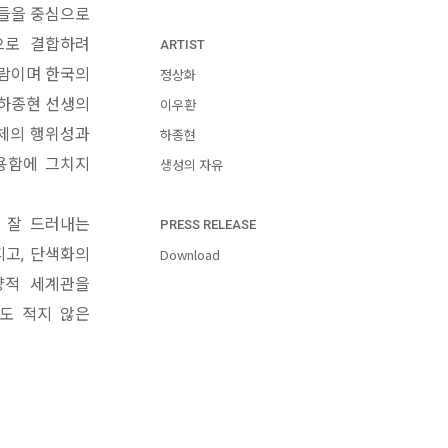
가들을 중심으로
으로 결합하려
ARTIST
사람이며 한국의
정상화
 하종현 선생의
이우환
신체의 행위성과
하종현
용함에 그치지
생성의 자유
을 잘 드러내는
PRESS RELEASE
피고, 단색화의
Download
양적 세계관을
도 적지 않은