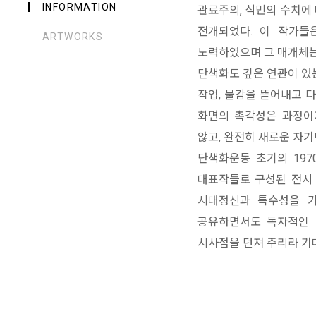
INFORMATION
관료주의, 식민의 수치에
전개되었다. 이 작가들
ARTWORKS
노력하였으며 그 매개체는
단색화도 깊은 연관이 있
작업, 물감을 뜯어내고 
화면의 촉각성은 과정이
않고, 완전히 새로운 자기
단색화운동 초기의 197
대표작들로 구성된 전시 
시대정신과 특수성을 가
공유하면서도 독자적인 
시사점을 던져 주리라 기