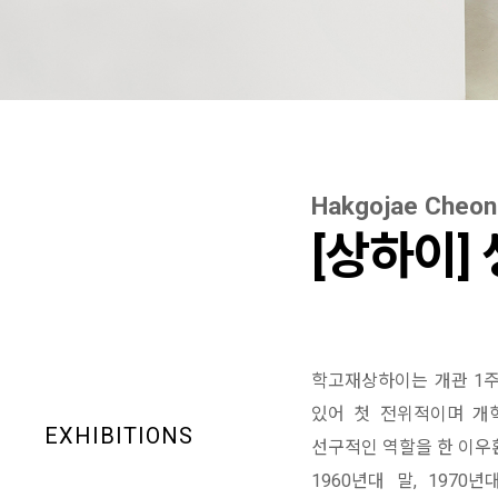
Hakgojae Cheo
[상하이]
학고재상하이는 개관 1주년
있어 첫 전위적이며 개
EXHIBITIONS
선구적인 역할을 한 이우환
1960년대 말, 19