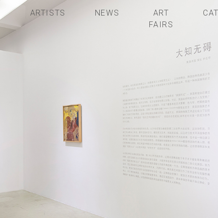
S
ARTISTS
NEWS
ART
CA
FAIRS