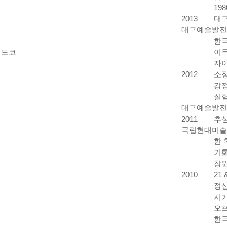
19
2013
대구
대구예술발전
한국
 도쿄
이두
자이
2012
소장
강정
실험
대구예술발전
2011
추상
국립현대미술
한 
기氣
창원
2010
21
정신
시가
오프
한국