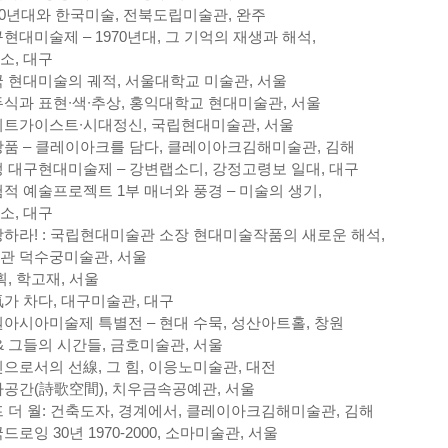
80년대와 한국미술, 전북도립미술관, 완주
현대미술제 – 1970년대, 그 기억의 재생과 해석,
소, 대구
 현대미술의 궤적, 서울대학교 미술관, 서울
식과 표현∙색∙추상, 홍익대학교 현대미술관, 서울
트가이스트∙시대정신, 국립현대미술관, 서울
품 – 클레이아크를 담다, 클레이아크김해미술관, 김해
 대구현대미술제 – 강변랩소디, 강정고령보 일대, 대구
적 예술프로젝트 1부 매너와 풍경 – 미술의 생기,
소, 대구
하라! : 국립현대미술관 소장 현대미술작품의 새로운 해석,
관 덕수궁미술관, 서울
획, 학고재, 서울
가 차다, 대구미술관, 대구
아시아미술제 특별전 – 현대 수묵, 성산아트홀, 창원
 & 그들의 시간들, 금호미술관, 서울
으로서의 선線, 그 힘, 이응노미술관, 대전
공간(詩歌空間), 치우금속공예관, 서울
 더 월: 건축도자, 경계에서, 클레이아크김해미술관, 김해
드로잉 30년 1970-2000, 소마미술관, 서울