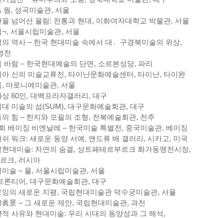
& 웜, 성곡미술관, 서울
을 넘어선 울림: 전통과 현대, 이화여자대학교 박물관, 서울
¬, 서울시립미술관, 서울
의 역사 – 한국 현대미술 속에서 대구〮경북미술의 위상,
영천
 바람 – 한국현대예술의 단면, 소르본성당, 파리
아 신의 미술교류전, 타이난문화예술센터, 타이난, 타이완
, 마로니에미술관, 서울
상 60인, 대백프라자갤러리, 대구
대 미술의 섬(SUM), 대구문화예술회관, 대구
의 힘 – 한지와 모필의 조형, 전북예술회관, 전주
회 베이징 비엔날레 – 한국미술 특별전, 중국미술관, 베이징
쉬 워크: 새로운 동양 서예, 앤드류 배 갤러리, 시카고, 미국
현대미술: 자연의 숨결, 상트페테르부르크 화가동맹전시장,
르크,
러시아
미술 – 물, 서울시립미술관, 서울
프론티어, 대구문화예술회관, 대구
잉의 새로운 지평, 국립현대미술관 덕수궁미술관, 서울
眞景 – 그 새로운 제안, 국립현대미술관, 과천
적 사유와 현대미술: 우리 시대의 동양성과 그 해석,