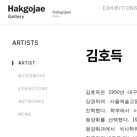
EXHIBITION
ARTISTS
김호득
ARTIST
BIOGRAPHY
EXHIBITIONS
김호득은
1950
년 대
상경하여 서울예술고
ARTWORKS
진학했다
.
학부에서 
NEWS
동양화를 선택했다
. 1
동양화과에서 석사학