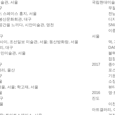
미술관, 서울
국립현대미술
구
무절
산; 스페이스 홍지, 서울
전남
, 봉산문화회관, 대구
디지
 공간을 느끼다, 시안미술관, 영천
SN
이중
대구
서울
– 사이, 조선일보 미술관, 서울; 동산방화랑, 서울
먹,
리, 대구
DA
일민미술관, 서울
블랙
접점
구
2017
종이
리, 울산
포스
구
기운
울
소장
, 서울; 학고재, 서울
뷰티
울
2016
영∙
대구
진도
서울
이천
아트갤러리, 