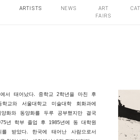
S
ARTISTS
NEWS
ART
CA
FAIRS
구에서 태어났다
.
중학교
2
학년을 마친 후
등학교와 서울대학교 미술대학 회화과에
서양화와 동양화를 두루 공부했지만 결국
975
년 학부 졸업 후
1985
년에 동 대학원
위를 받았다
.
한국에 태어난 사람으로서