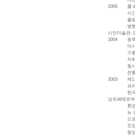
2005
쿨 
시간
울림
병행
시안미술관, 
2004
동쪽
아시
구름
자화
동시
전통
2003
제1
브러
한국
상트페테르부
환경
뉴 
드로
진경
동양