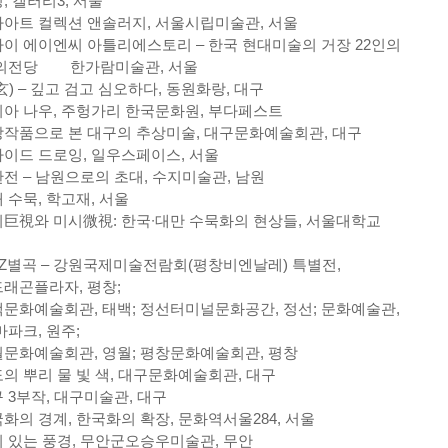
, 갤러리3, 서울
아트 컬렉션 앤솔러지, 서울시립미술관, 서울
이 에이엔씨 아틀리에스토리 – 한국 현대미술의 거장 22인의
의전당
한가람미술관, 서울
玄) – 깊고 검고 심오하다, 동원화랑, 대구
아 나우, 주헝가리 한국문화원, 부다페스트
작품으로 본 대구의 추상미술, 대구문화예술회관, 대구
이드 드로잉, 일우스페이스, 서울
전 – 남원으로의 초대, 수지미술관, 남원
 수묵, 학고재, 서울
巨視와 미시微視: 한국∙대만 수묵화의 현상들, 서울대학교
Z별곡 – 강원국제미술전람회(평창비엔날레) 특별전,
래곤플라자, 평창;
문화예술회관, 태백; 정선터미널문화공간, 정선; 문화예술관,
마파크, 원주;
문화예술회관, 영월; 평창문화예술회관, 평창
의 뿌리 물 빛 색, 대구문화예술회관, 대구
 3부작, 대구미술관, 대구
화의 경계, 한국화의 확장, 문화역서울284, 서울
 있는 풍경, 무안군오승우미술관, 무안