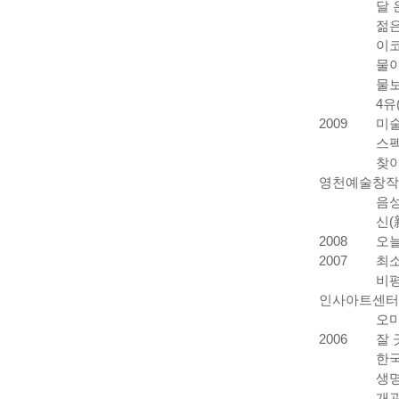
달 
젊은
이코
물아
물보
4유
2009
미술
스펙
찾아
영천예술창작
음
신(
2008
오늘
2007
최소
비평
인사아트센터,
오마
2006
잘 
한국
생명
개관