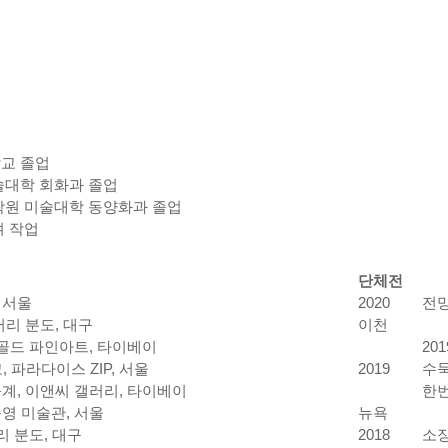
교 졸업
술대학 회화과 졸업
원 미술대학 동양화과 졸업
며 작업
단체전
 서울
2020
전망
러리 분도, 대구
이천
드골드 파인아트, 타이베이
20
고, 파라다이스 ZIP, 서울
2019
수묵
묵계, 이앤씨 갤러리, 타이베이
한번
종영 미술관, 서울
뉴욕
리 분도, 대구
2018
소장