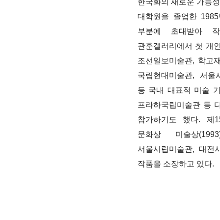
한국화의 새로운 가능성
대학원을 졸업한
1985
부분에 초대받아 작
관훈갤러리에서 첫 개
조선일보미술관
,
학고재
국립현대미술관
,
서울
등 국내 대표적 미술 
프라하국립미술관 등 다
참가하기도 했다
.
제
1
문화상 미술상
(19
서울시립미술관
,
대전
작품을 소장하고 있다
.