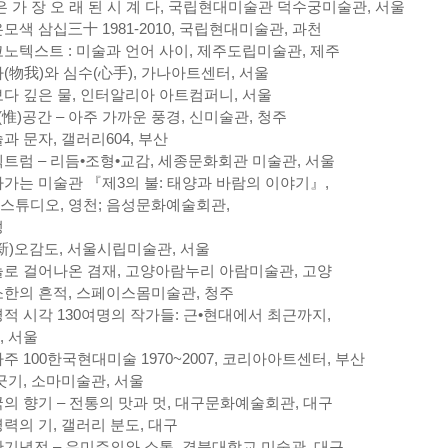
은 가 장 오 래 된 시 계 다, 국립현대미술관 덕수궁미술관, 서울
모색 삼십三十 1981-2010, 국립현대미술관, 과천
노텍스트 : 미술과 언어 사이, 제주도립미술관, 제주
(物我)와 심수(心手), 가나아트센터, 서울
다 깊은 물, 인터알리아 아트컴퍼니, 서울
(惟)공간 – 아주 가까운 풍경, 신미술관, 청주
과 문자, 갤러리604, 부산
트럼 – 리듬•조형•교감, 세종문화회관 미술관, 서울
가는 미술관 『제3의 불: 태양과 바람의 이야기』,
스튜디오, 영천; 음성문화예술회관,
성
新)오감도, 서울시립미술관, 서울
로 걸어나온 겸재, 고양아람누리 아람미술관, 고양
한의 흔적, 스페이스몸미술관, 청주
적 시각 130여명의 작가들: 근•현대에서 최근까지,
 서울
주 100한국현대미술 1970~2007, 코리아아트센터, 부산
긋기, 소마미술관, 서울
의 향기 – 전통의 맛과 멋, 대구문화예술회관, 대구
력의 기, 갤러리 분도, 대구
기념전 – 유미주의와 소통, 경북대학교 미술관, 대구