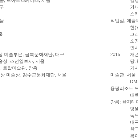
서울; 토아트스페이스, 서울
검정
대구
가나
스카
서울
작업실, 예술
현(
울
코리
소장
인사
상 미술부문, 금복문화재단, 대구
2015
개관
술상, 조선일보사, 서울
당대
, 토탈미술관, 장흥
거시
상 미술상, 김수근문화재단, 서울
미술관, 서울
DM
용평리조트 드
태백
강릉; 한지테
영월
독도
대구
한국
봄이