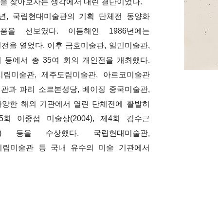
을 찾아보자는 생각에서 내린 결단이었다
.
년
,
국립현대미술관의 기획 단체전 동양화
품을 선보였다
.
이듬해인
1986
년에는
인전을 열었다
.
이후 금호미술관
,
일민미술관
,
 등에서 총
35
여 회의 개인전을 개최했다
.
시립미술관
,
제주도립미술관
,
아르코미술관
기관과 파리 소르본성당
,
베이징 중국미술관
,
양한 해외 기관에서 열린 단체전에 활발히
5
회 이중섭 미술상
(2004),
제
4
회 김수근
93)
등을 수상했다
.
국립현대미술관
,
시립미술관 등 국내 유수의 미술 기관에서