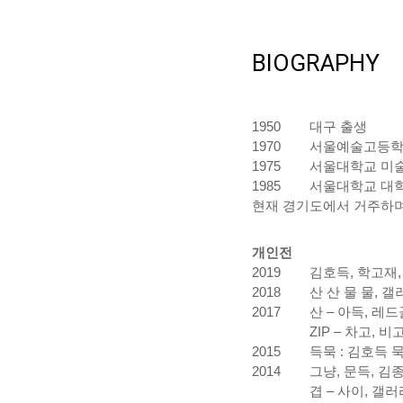
BIOGRAPHY
1950
대구 출생
1970
서울예술고등학
1975
서울대학교 미
1985
서울대학교 대학
현재 경기도에서 거주하
개인전
2019
김호득, 학고재,
2018
산 산 물 물, 갤
2017
산 – 아득, 레
ZIP – 차고, 비
2015
득묵 : 김호득 
2014
그냥, 문득, 김
겹 – 사이, 갤러