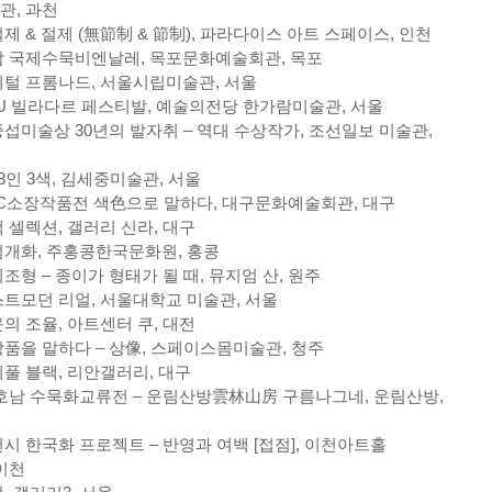
관, 과천
제 & 절제 (無節制 & 節制), 파라다이스 아트 스페이스, 인천
 국제수묵비엔날레, 목포문화예술회관, 목포
털 프롬나드, 서울시립미술관, 서울
U 빌라다르 페스티발, 예술의전당 한가람미술관, 서울
섭미술상 30년의 발자취 – 역대 수상작가, 조선일보 미술관,
 3인 3색, 김세중미술관, 서울
C소장작품전 색色으로 말하다, 대구문화예술회관, 대구
 셀렉션, 갤러리 신라, 대구
개화, 주홍콩한국문화원, 홍콩
조형 – 종이가 형태가 될 때, 뮤지엄 산, 원주
트모던 리얼, 서울대학교 미술관, 서울
의 조율, 아트센터 쿠, 대전
품을 말하다 – 상像, 스페이스몸미술관, 청주
풀 블랙, 리안갤러리, 대구
호남 수묵화교류전 – 운림산방雲林山房 구름나그네, 운림산방,
시 한국화 프로젝트 – 반영과 여백 [접점], 이천아트홀
이천