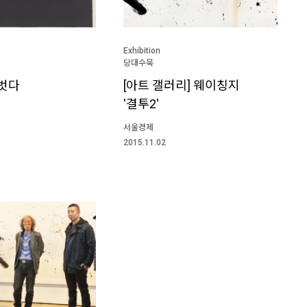
Exhibition
당대수묵
 벗다
[아트 갤러리] 웨이칭지
'결투2'
서울경제
2015.11.02