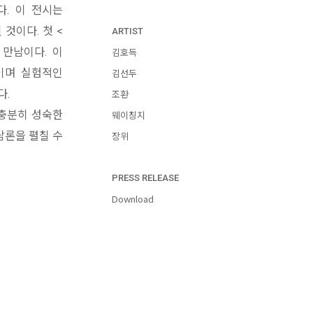
. 이 전시는
것이다. 첫 <
ARTIST
 만남이다. 이
김호득
이며 실험적인
김선두
다.
조환
 충분히 성숙한
웨이칭지
담론을 펼칠 수
장위
PRESS RELEASE
Download