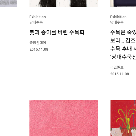
Exhibition
Exhibition
당대수묵
당대수묵
붓과 종이를 버린 수묵화
수묵은 죽었
보라… 김호
중앙선데이
수묵 후배 
2015.11.08
‘당대수묵전
국민일보
2015.11.08