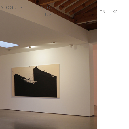
TALOGUES
ABOUT
EN
KR
US