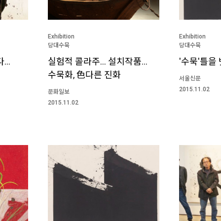
Exhibition
Exhibition
당대수묵
당대수묵
다…
실험적 콜라주… 설치작품…
'수묵'틀을
수묵화, 色다른 진화
서울신문
2015.11.02
문화일보
2015.11.02