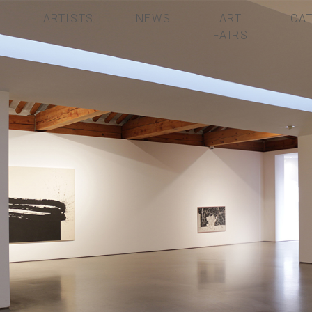
S
ARTISTS
NEWS
ART
CA
FAIRS