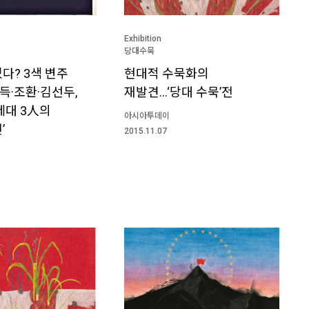
Exhibition
당대수묵
다? 3색 변주
현대적 수묵화의
득·조환·김선두,
재발견...‘당대 수묵’전
세대 3人의
아시아투데이
’
2015.11.07