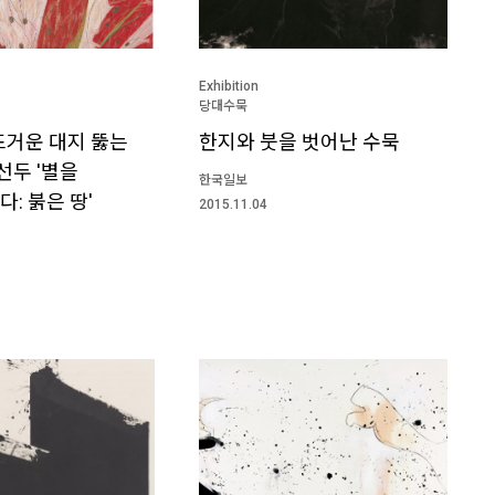
Exhibition
당대수묵
 뜨거운 대지 뚫는
한지와 붓을 벗어난 수묵
두 '별을
한국일보
: 붉은 땅'
2015.11.04