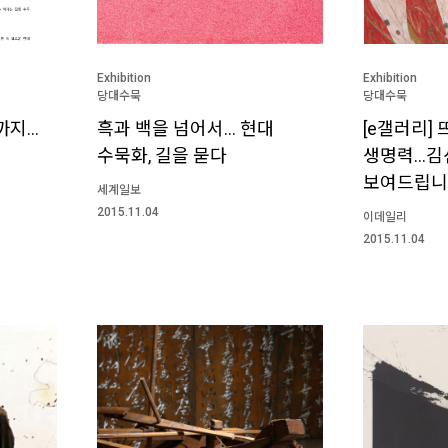
Exhibition
Exhibition
당대수묵
당대수묵
까지…
흑과 백을 넘어서… 현대
[e갤러리]
수묵화, 길을 묻다
생명력…김선
보여드립니다
세계일보
2015.11.04
이데일리
2015.11.04