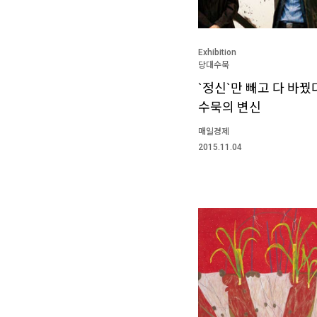
Exhibition
당대수묵
`정신`만 빼고 다 바꿨
수묵의 변신
매일경제
2015.11.04