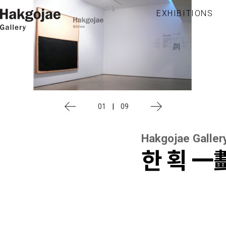
EXHIBITIONS
01
|
09
Hakgojae Galler
한 획 一