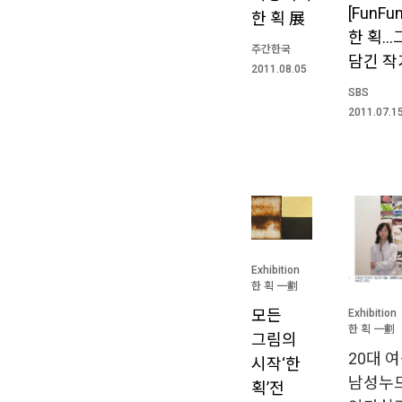
[FunF
한 획 展
한 획…
주간한국
담긴 
2011.08.05
SBS
2011.07.1
Exhibition
한 획 一劃
모든
Exhibition
한 획 一劃
그림의
20대 
시작‘한
남성누
획’전