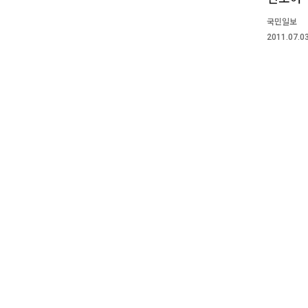
국민일보
2011.07.0
© 2020 Hakgojae Gallery. All right
reserved.