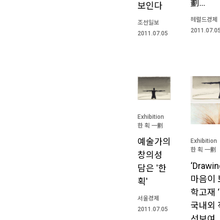
劃…
보인다
헤럴드경제
조선일보
2011.07.0
2011.07.05
Exhibition
한 획 一劃
예술가의
Exhibition
한 획 一劃
창의성
‘Drawi
담은 '한
마음이 
획'
학고재 
서울경제
국내외 
2011.07.05
선보여