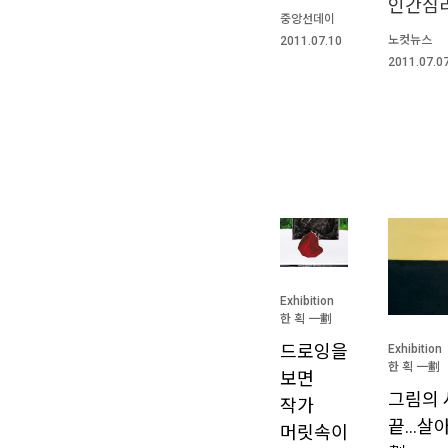
인간심
중앙선데이
노컷뉴스
2011.07.10
2011.07.0
Exhibition
한 획 一劃
드로잉을
Exhibition
한 획 一劃
보면
그림의
작가
끝…살아
머릿속이