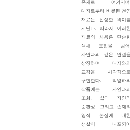
존재로
여겨지며
대지로부터 비롯된
천
재료는
신성한
의미
지닌다
.
따라서
이러
재료의
사용은
단순
색채
표현을
넘어
자연과의
깊은
연결
상징하며
대지와
교감을
시각적으
구현한다
.
박영하
작품에는
자연과
조화
,
삶과
자연
순환성
,
그리고
존재
영적 본질에 대
성찰이
내포되