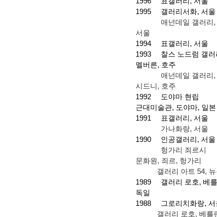
1996
표갤러리
,
서울
1995
갤러리서화
,
서울
애넌데일 갤러리
,
서울
1994
표갤러리
,
서울
1993
찰스 노드럼 갤러
멜버른
,
호주
애넌데일 갤러리
,
시드니
,
호주
1992
도야마 현립
근대미술관
,
도야마
,
일본
1991
표갤러리
,
서울
가나화랑
,
서울
1990
인공갤러리
,
서울
헝가리 죄르시
문화원
,
죄르
,
헝가리
갤러리 아트
54,
뉴
1989
갤러리 로호
,
베
독일
1988
그로리치화랑
,
서
갤러리 로호
,
베를