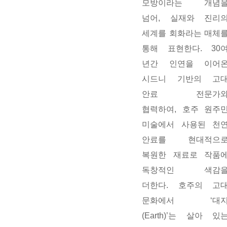
모방이라는
개념
넘어
,
실재와
진리
세계를
회화라는
매체
통해
표현한다
. 30
년간
인연을
이어
시드니
기반의
고
안료
전문가
협력하여
,
호주
원주
미술에서
사용된
천
안료를
현대적으
복원한
재료로
작품
독창적인
색감
더한다
.
호주의
고
문화에서
‘
대
(Earth)
’
는
살아
있