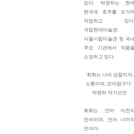
있다
.
박영하는
현
한국과
호주를
오가
작업하고
있다
국립현대미술관
,
서울시립미술관
등
국
주요
기관에서
작품
소장하고
있다
.
‘회화는 나의 성찰이자,
소통이며, 진리탐구다’
박영하 작가선언
회화는 언어 이전
언어이며, 언어 너머
언어다.