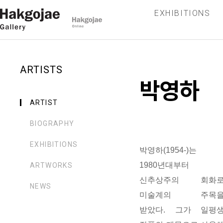
EXHIBITIONS
ARTISTS
박영하
ARTIST
BIOGRAPHY
EXHIBITIONS
박영하
(1954-)
는
1980
년대부터
ARTWORKS
신추상주의
회화
NEWS
미술계의
주목
받았다
.
그가
일평