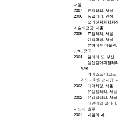
서울
2007
표갤러리
,
서울
2006
폼갤러리
,
안성
오리진회화협회
예술의전당
,
서울
2005
표갤러리
,
서울
예맥화랑
,
서울
류하이쑤 미술관
,
상해
,
중국
2004
갤러리 포
,
부산
엘렌킴머피갤러
양평
카이스트 테크노
경영대학원 전시장
,
2003
예맥화랑
,
서울
유엠갤러리
,
서울
2002
유엠갤러리
,
서울
애넌데일 갤러리
,
시드니
,
호주
2001
내일의 너
,