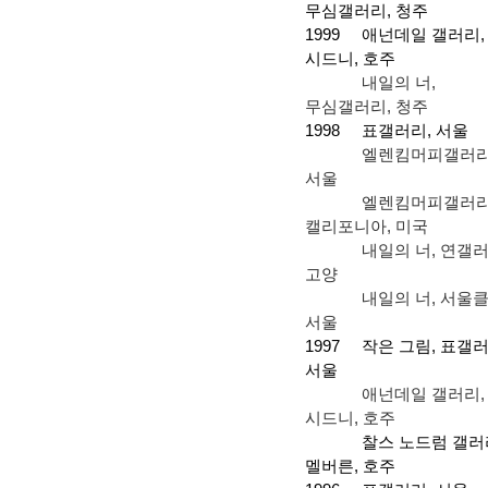
무심갤러리
,
청주
1999
애넌데일 갤러리
,
시드니
,
호주
내일의 너
,
무심갤러리
,
청주
1998
표갤러리
,
서울
엘렌킴머피갤러
서울
엘렌킴머피갤러
캘리포니아
,
미국
내일의 너
,
연갤
고양
내일의 너
,
서울
서울
1997
작은 그림
,
표갤
서울
애넌데일 갤러리
,
시드니
,
호주
찰스 노드럼 갤러
멜버른
,
호주