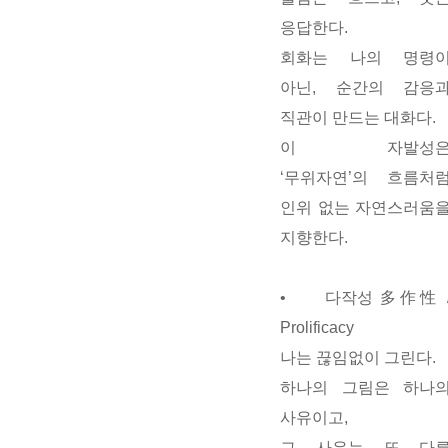
응답한다.
회화는 나의 명령
아닌,
순간의 감응
직관이 만드는 대화
다.
이 자발성
‘무위자연’의 흐름처
인위 없는 자연스러움
지향한다.
•
다작성
多作性 
Prolificacy
나는 끊임없이 그린다.
하나의 그림은 하나
사유이고,
그 사유는 또 다