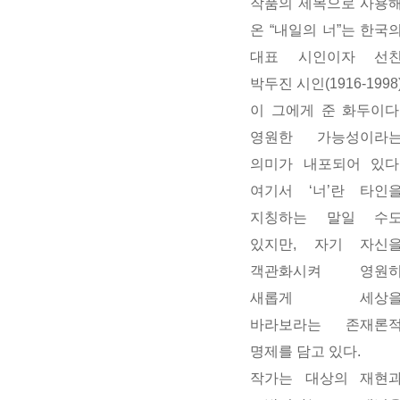
작품의
제목으로
사용
온
“
내일의
너
”
는
한국
대표
시인이자
선
박두진
시인
(1916-1998
이
그에게
준
화두이다
영원한
가능성이라
의미가
내포되어
있다
여기서
‘
너
’
란
타인
지칭하는
말일
수
있지만
,
자기
자신
객관화시켜
영원
새롭게
세상
바라보라는
존재론
명제를
담고
있다
.
작가는
대상의
재현