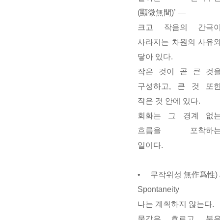
(顯微無間)’ —
크고 작음의 간극
사라지는 차원
의 사유
닿아 있다.
작은 것이 곧 큰 것
구성하고, 큰 것 또
작은 것 안에 있다.
회화는 그 경계 없
흐름을 포착하
일이다.
•
무작위성
無作爲性) 
Spontaneity
나는 계획하지 않는다.
물감은 흐르고, 붓