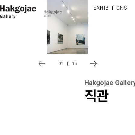
EXHIBITIONS
01
|
15
Hakgojae Galler
직관