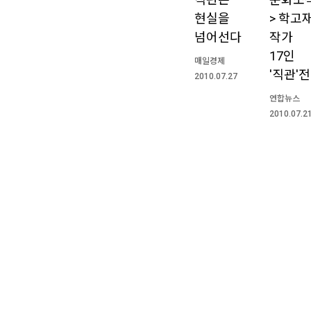
현실을
> 학고재
넘어선다
작가
17인
매일경제
'직관'전
2010.07.27
연합뉴스
2010.07.2