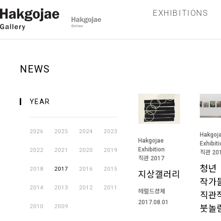
EXHIBITIONS
NEWS
YEAR
2026
2025
2024
2023
Hakgoj
Hakgojae
Exhibit
Exhibition
2022
2021
2020
2019
직관 20
직관 2017
청년
2018
2017
2016
2015
지상갤러리
작가
2014
2013
2012
2011
헤럴드경제
직관
2017.08.01
붓놀
2010
2009