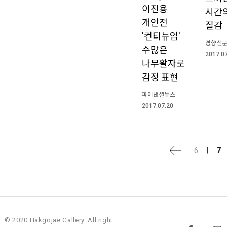
이진용
시간
개인전
질감
'컨티뉴엄'
경향신
수많은
2017.0
나무활자로
감정 표현
파이낸셜뉴스
2017.07.20
|
6
7
© 2020 Hakgojae Gallery. All right