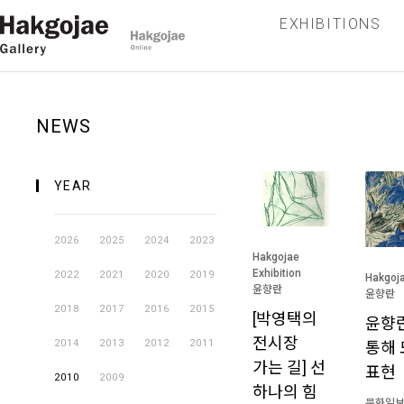
EXHIBITIONS
NEWS
YEAR
2026
2025
2024
2023
Hakgojae
Exhibition
2022
2021
2020
2019
Hakgoja
윤향란
윤향란
2018
2017
2016
2015
[박영택의
윤향란
전시장
2014
2013
2012
2011
통해 
가는 길] 선
표현
2010
2009
하나의 힘
문화일