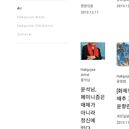
2010.1
경향신문
All
2010.12.17
Hakgojae Artist
Hakgojae Exhibition
General
Hakgojae
Artist
Hakgoja
윤석남
윤향란
윤석남,
[화제
페미니즘은
배추
매체가
윤향
아니라
국민일
정신에
2010.1
있다