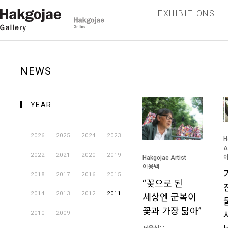
EXHIBITIONS
NEWS
YEAR
2026
2025
2024
2023
H
A
2022
2021
2020
2019
Hakgojae Artist
이용백
2018
2017
2016
2015
“꽃으로 된
2014
2013
2012
2011
세상엔 군복이
꽃과 가장 닮아”
2010
2009