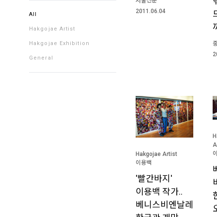
서울신문
2011.06.04
All
Hakgojae Artist
Hakgojae Exhibition
2
General
H
A
Hakgojae Artist
이용백
'빨간바지'
이용백 작가..
베니스비엔날레