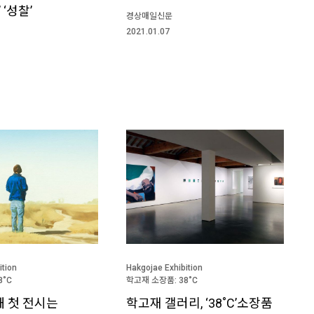
 ‘성찰’
경상매일신문
2021.01.07
ition
Hakgojae Exhibition
8˚C
학고재 소장품: 38˚C
해 첫 전시는
학고재 갤러리, ‘38˚C’소장품