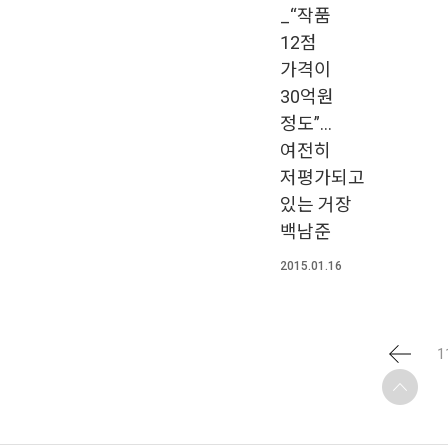
_“작품
12점
가격이
30억원
정도”…
여전히
저평가되고
있는 거장
백남준
2015.01.16
1