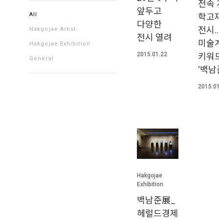
전속 
앞두고
All
학고
다양한
전시
Hakgojae Artist
전시 열려
미술
Hakgojae Exhibition
2015.01.22
키워
General
‘백남
2015.0
Hakgojae
Exhibition
백남준展_
헤럴드경제