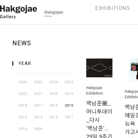
EXHIBITIONS
NEWS
YEAR
2026
2025
2024
2023
Hakgojae
Hakgoj
Exhibition
2022
2021
2020
2019
Exhibit
백남준展_
2018
2017
2016
2015
백남
머니투데이
매일
2014
2013
2012
2011
_다시
뉴욕
'백남준'…
2010
2009
가고
29일 9주기