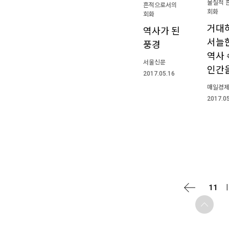
물질적 
흔적으로서의
회화
회화
거대
역사가 된
서늘한
풍경
역사 
서울신문
인간
2017.05.16
매일경
2017.0
11