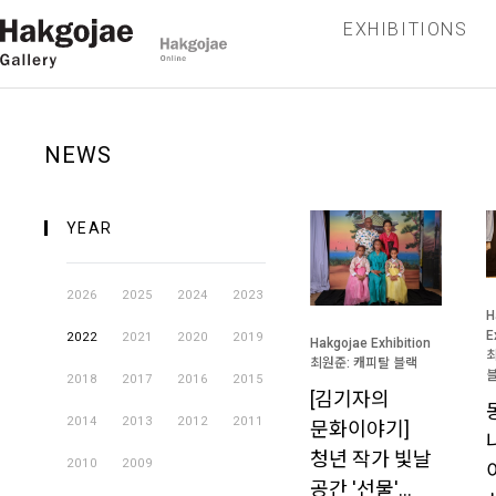
EXHIBITIONS
NEWS
YEAR
2026
2025
2024
2023
H
E
2022
2021
2020
2019
Hakgojae Exhibition
최
최원준: 캐피탈 블랙
2018
2017
2016
2015
[김기자의
2014
2013
2012
2011
문화이야기]
청년 작가 빛날
2010
2009
공간 '선물'…