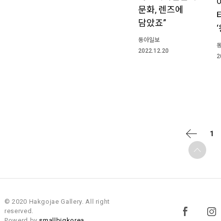
문화, 렌즈에
담았죠”
동아일보
2022.12.20
2
1
© 2020 Hakgojae Gallery. All right
reserved.
Powerd by
smallbigkorea.