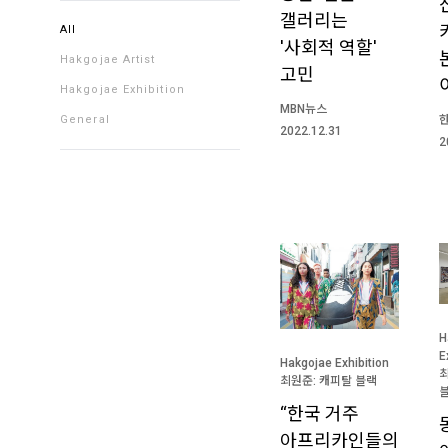
갤러리는
All
'사회적 역할'
Hakgojae Artist
고민
Hakgojae Exhibition
MBN뉴스
General
2022.12.31
2
H
E
Hakgojae Exhibition
최
최원준: 캐피탈 블랙
“한국 거주
아프리카인들의