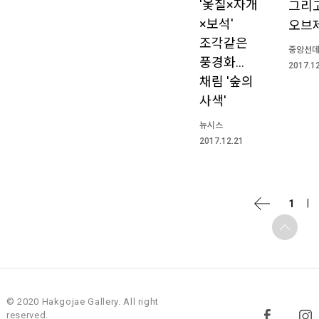
'옻칠×자개
그리
×보석'
오브
조각같은
중앙선
풍경화…
2017.1
채림 '숲의
사색'
뉴시스
2017.12.21
|
1
© 2020 Hakgojae Gallery. All right
reserved.