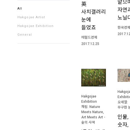
맡으
英
자연
All
사치갤러리
노닐
Hakgojae Artist
눈에
Hakgojae Exhibition
들었죠
한국경
2017.1
General
헤럴드경제
2017.12.25
Hakgoj
Hakgojae
Exhibit
Exhibition
오세열:
채림: Nature
무구한 
Meets Nature,
인물,
Art Meets Art -
숲의 사색
숫자,