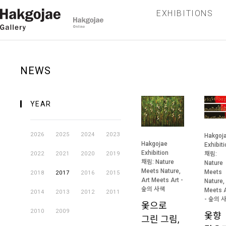
EXHIBITIONS
NEWS
YEAR
2026
2025
2024
2023
Hakgoj
Hakgojae
Exhibit
Exhibition
채림:
2022
2021
2020
2019
채림: Nature
Nature
Meets Nature,
Meets
2018
2017
2016
2015
Art Meets Art -
Nature,
숲의 사색
Meets A
2014
2013
2012
2011
- 숲의 
옻으로
2010
2009
옻향
그린 그림,