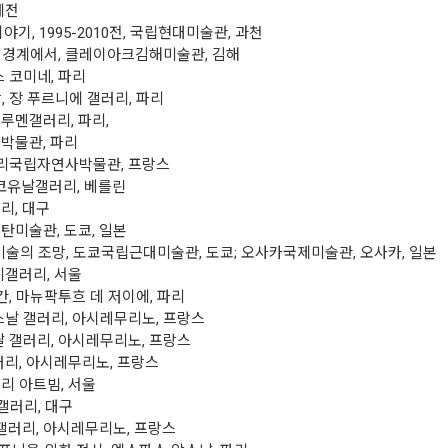
체전
야기, 1995-2010전, 국립현대미술관, 과천
자, 경계에서, 클레이아크김해미술관, 김해
스 코미네, 파리
, 장 푸르니에 갤러리, 파리
 루멘갤러리, 파리,
박물관, 파리
, 파리국립자연사박물관, 프랑스
코유날갤러리, 베를린
, 대구
리탄미술관, 도쿄, 일본
현대미술의 조망, 도쿄국립근대미술관, 도쿄; 오사카국제미술관, 오사카, 일본
미갤러리, 서울
, 마뉴팍투흐 데 저이에, 파리
아르스날 갤러리, 아시레무리노, 프랑스
갤러리, 아시레무리노, 프랑스
갤러리, 아시레무리노, 프랑스
리 아트빔, 서울
갤러리, 대구
러리, 아시레무리노, 프랑스