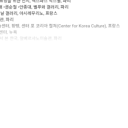
을 위한 전시, 엑스파스 악스날, 파리
 •권순철 •안종대, 벨푸와 갤러리, 파리
 갤러리, 아시레무리노, 프랑스
관, 파리
, 팡텡, 센터 포 코리아 컬쳐(Center for Korea Culture), 프랑스
터, 뉴욕
서 본 한국, 알베르샤노미술관, 파리
현대미술관, 서울
, 뉴욕 소장
서울시립미술관, 서울
VIEW MORE +
대전시립미술관, 대전
울
 마드리드, 스페인
 스페인
NAC(현대미술진흥 중앙정부 기금), 파리