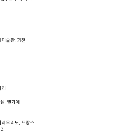
산
립현대미술관, 과천
산
파리
르쉘, 벨기에
아시레무리노, 프랑스
파리