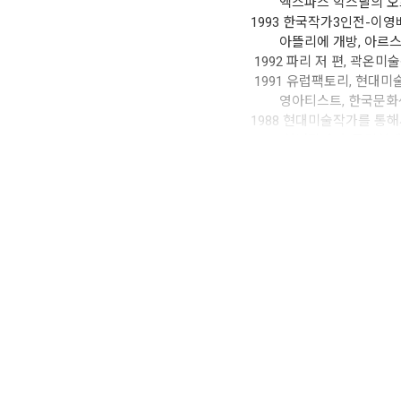
엑스파스 악스날의 오프닝
1993 한국작가3인전-이영배
아뜰리에 개방, 아르스날
1992 파리 저 편, 곽온미술
1991 유럽팩토리, 현대미술센터
영아티스트, 한국문화센
1988 현대미술작가를 통해
1987 청년작가전, 국립
헤토르독스, 한국문화원
국립현대미술관, 과천 
부산시립미술관, 부산 
리움 삼성미술관, 서
쁘리비다 알레그로 재단,
바루재단, 바르셀로나,
프랑스 문화정보부, 파리F
EXHIBITIONS