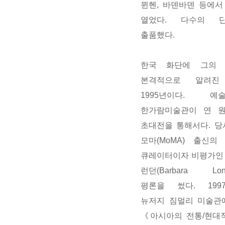
뮌헨, 바덴바덴 등에서
열었다. 다수의 
출품했다.
한국 화단에 그의 
본격적으로 알려진
1995년이다. 예
한가람미술관이 연 
초대전을 통해서다. 당
모마(MoMA) 출신의
큐레이터이자 비평가인
런던(Barbara Lon
평론을 썼다. 199
뉴저지 짐멀리 미술관
《아시아의 전통/현대적