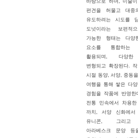
바탕으로 하며
,
미술이
편견을 허물고 대중
유도하려는 시도를 
도넛이라는 보편적
가능한 형태는 다양
요소를 통합하는 
활용되며
,
다양한
변형되고 확장된다
.
작
시절 동양
,
서양
,
중동을
여행을 통해 쌓은 다
경험을 작품에 반영한
전통 민속에서 차용한
까치
,
서양 신화에서
유니콘
,
그리고
아라베스크 문양 등