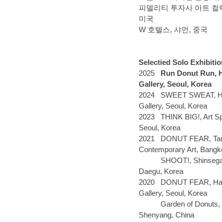
피델리티 투자사 아트 컬렉
미국
W 호텔스, 샤먼, 중국
Selectied S
olo
E
xhibiti
2025
Run Donut Run, 
Gallery, Seoul, Korea
2024 SWEET SWEAT, H
Gallery, Seoul, Korea
2023 THINK BIG!, Art S
Seoul, Korea
2021 DONUT FEAR, Ta
Contemporary Art, Bangko
SHOOT!, Shinsegae 
Daegu, Korea
2020 DONUT FEAR, Ha
Gallery, Seoul, Korea
Garden of Donuts, 
Shenyang, China