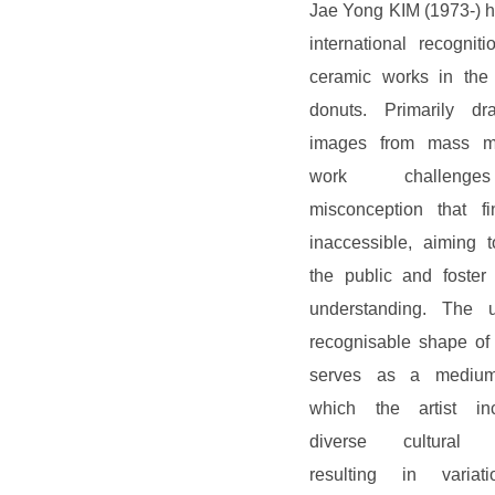
Jae Yong KIM
(1973-) 
international recogniti
ceramic works in the
donuts. Primarily d
images from mass me
work challeng
misconception that fi
inaccessible, aiming 
the public and foster
understanding. The un
recognisable shape of
serves as a medium
which the artist inc
diverse cultural e
resulting in variat