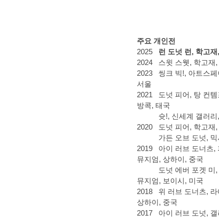
주요 개인전
2025
런 도넛 런, 학고재
2024
스윗 스웻, 학고재,
2023
씽크 빅!, 아트스페
서울
2021
도넛 피어, 탕 컨
방콕, 태국
슛!, 신세계 갤러리,
2020
도넛 피어, 학고재,
가든 오브 도넛, 믹
2019
아이 러브 도너츠,
뮤지엄, 상하이, 중국
도넛 에버 포겟 미
뮤지엄, 보이시, 미국
2018
위 러브 도너츠, 
상하이, 중국
2017
아이 러브 도넛, 