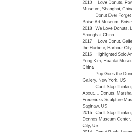
2019
I
L
ove Donuts, Po
Museum, Shanghai
, Chin
Donut Ever Forget
Boise
Art
Museum, Boise
2018
We Love Donuts, L
Shanghai
, China
2017
I Love Donut, Gall
the
Harbour, Harbour Cit
2016
Highlighted Solo A
Yong Kim, Huan
t
ai Museu
China
Pop Goes the Donu
Gallery, New York
,
US
Can’t Stop Thinkin
Abou
t….
Donuts, Marshal
Fredericks Sculpture Mu
Saginaw,
US
2015
Can't Stop Thinking
Dennos Museum Center, 
City,
US
2014
Donut Rush, Lyons 