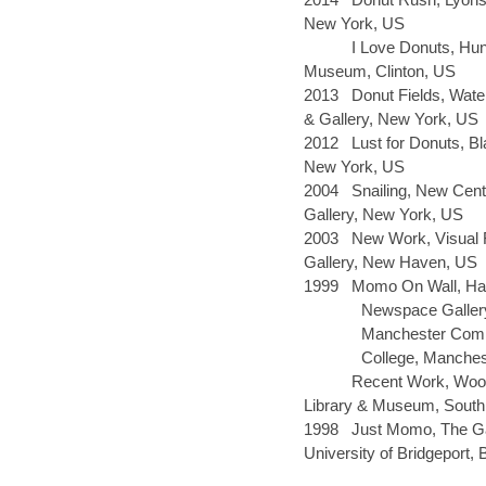
New York
, US
I Love Donuts, Hun
Museum, Clinton,
US
2013
Donut Fields, Wate
& Gallery, New Yor
k, US
2012
Lust for Donuts, B
New York
, US
2004
Snailing, New Cent
Gallery, New York
, US
2003
New Work, Visual
Gallery, New
H
aven,
US
1999
Momo On Wall, Ha
Newspace Galler
Manchester Com
College
,
Manches
Recent Work, Woo
Library & Museum
,
South
1998
Just Momo
, The
G
University of Bridgeport
,
B