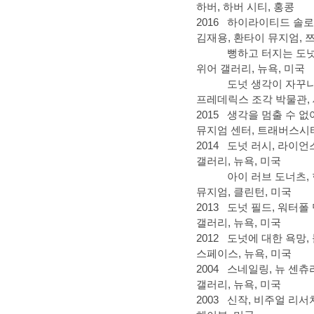
하버, 하버 시티, 홍콩
2016
하이라이티드 솔로 
김재용, 환타이 뮤지엄, 쯔
뻥하고 터지는 도넛
위어 갤러리, 뉴욕, 미국
도넛 생각이 자꾸나…
프레데릭스 조각 박물관, 
2015
생각을 멈출 수 없
뮤지엄 센터, 트래버스시티
2014
도넛 러시, 라이언
갤러리, 뉴욕, 미국
아이 러브 도너츠,
뮤지엄, 클린턴, 미국
2013
도넛 필드, 워터폴 
갤러리, 뉴욕, 미국
2012
도넛에 대한 욕망,
스페이스, 뉴욕, 미국
2004
스네일링, 뉴 센츄
갤러리, 뉴욕, 미국
2003
신작, 비주얼 리서