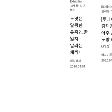
Exhibition
김재용: 도넛
Exhibit
피어
김재용: 
도넛은
[투데
달콤한
김재용
유혹?…꿈
아주 
잃지
노랑 
말라는
014’
채찍!
아시아
2020.0
매일경제
2020.04.01