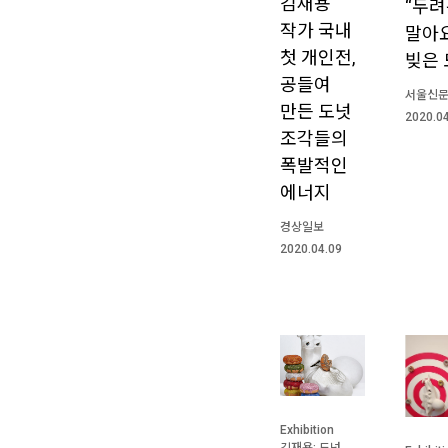
김재용
“두
작가 국내
말아요
첫 개인전,
빚은 
공들여
서울신
만든 도넛
2020.0
조각들의
폭발적인
에너지
경상일보
2020.04.09
Exhibition
김재용: 도넛