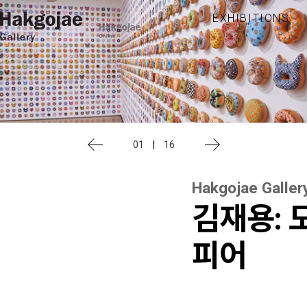
EXHIBITIONS
01
|
16
Hakgojae Galler
김재용: 
피어