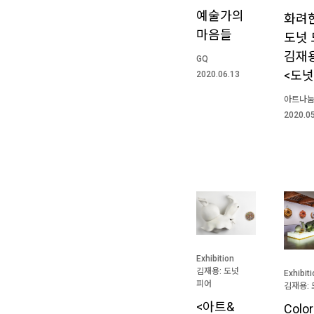
예술가의
화려
마음들
도넛 
김재
GQ
<도넛
2020.06.13
아트나
2020.0
Exhibition
김재용: 도넛
Exhibit
피어
김재용:
<아트&
Color