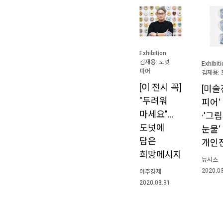
Exhibition
김재용: 도넛
Exhibit
피어
김재용: 
[이 전시 꼭]
[미술
"두려워
피어'
마세요"…
·'그
도넛에
눈물'
담은
개인
희망메시지
뉴시스
2020.0
아주경제
2020.03.31