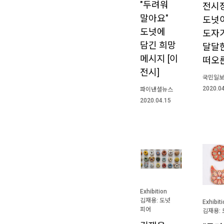
"두려워
전시
말아요"
도넛
도넛에
도자
담긴 희망
달달
메시지 [이
떠오
전시]
국민일
2020.0
파이낸셜뉴스
2020.04.15
Exhibition
김재용: 도넛
Exhibit
피어
김재용: 