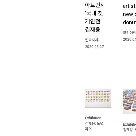
아트인>
artis
'국내 첫
new 
개인전'
donu
김재용
코리아
2020.0
일요시사
2020.05.07
Exhibition
김재용: 도넛
Exhibit
피어
김재용: 