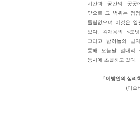
시간과 공간의 곳곳
앞으로 그 범위는 점점
틀림없으며 이것은 일
있다
.
김재용의
<
도넛
그리고 밤하늘의 별
통해 오늘날 절대적
동시에 초월하고 있다
.
『
이방인의 심리
(
미술