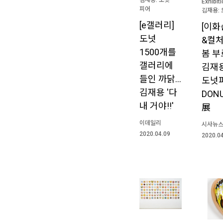
Exhibit
피어
김재용: 
[e갤러리]
[이화
도넛
&컬처
1500개를
봄 
갤러리에
김재용
들인 까닭…
도넛
김재용 '다
DONU
내 거야!!'
展
이데일리
시사뉴
2020.04.09
2020.0