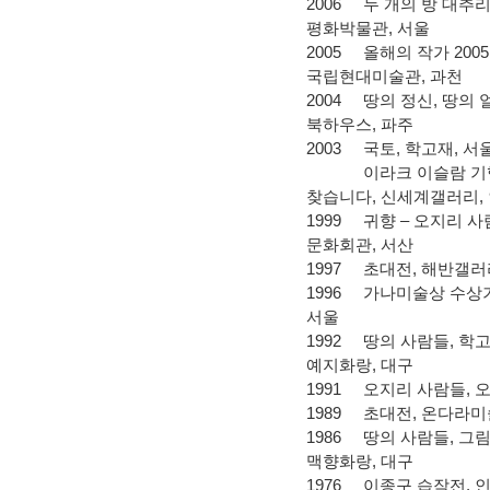
2006
두 개의 방 대추
평화박물관
,
서울
2005
올해의 작가
2005
국립현대미술관
, 과천
2004
땅의 정신
,
땅의 
북하우스
,
파주
2003
국토
,
학고재
,
서
이라크 이슬람 기
찾습니다
,
신세계갤러리
,
1999
귀향
–
오지리 사
문화회관
,
서산
1997
초대전
,
해반갤러
1996
가나미술상 수상
서울
1992
땅의 사람들
,
학
예지화랑
,
대구
1991
오지리 사람들
,
1989
초대전
,
온다라미
1986
땅의 사람들
,
그림
맥향화랑
,
대구
1976
이종구 습작전
,