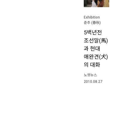
Exhibition
춘추 (春秋)
5백년전
조선말(馬)
과 현대
애완견(犬)
의 대화
노컷뉴스
2010.08.27