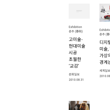
Exhibition
Exhibit
춘추 (春秋)
춘추 (春
고미술-
디지
현대미술
미술,
시공
가상
초월한
경계
‘교감’
세계일
문화일보
2010.0
2010.08.31