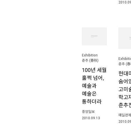
2010.0
Exhibition
Exhibit
춘추 (春秋)
춘추 (春
100년 세월
현대
훌쩍 넘어,
숨어
예술과
고미
예술은
학고
통하더라
춘추
중앙일보
매일경
2010.09.13
2010.0