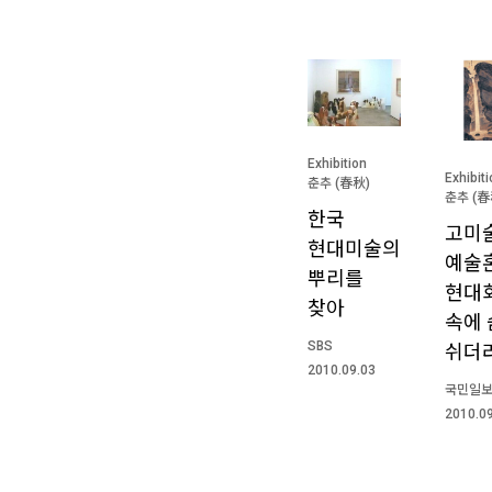
Exhibition
Exhibit
춘추 (春秋)
춘추 (春
한국
고미
현대미술의
예술혼
뿌리를
현대
찾아
속에 
SBS
쉬더
2010.09.03
국민일
2010.0