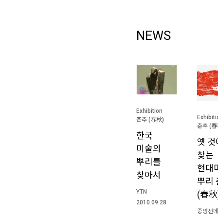
NEWS
Exhibition
Exhibit
춘추 (春秋)
춘추 (春
한국
옛 
미술의
찾는
뿌리를
현대
찾아서
뿌리
YTN
(春秋
2010.09.28
중앙선