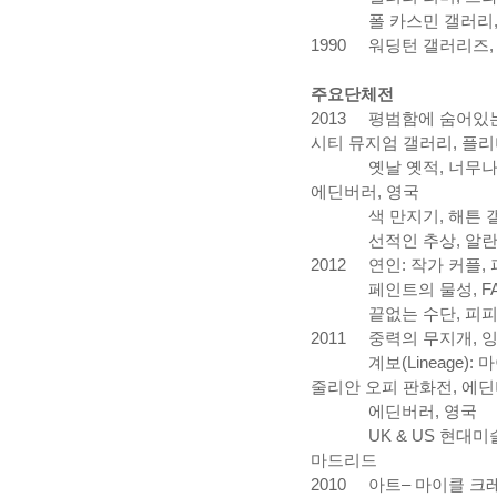
폴
카스민
갤러리
1990
워딩턴
갤러리즈
주요단체전
2013
평범함에
숨어있
시티
뮤지엄
갤러리
,
플리
옛날
옛적
,
너무
에딘버러
,
영국
색
만지기
,
해튼
선적인
추상
,
알
2012
연인
:
작가
커플
,
페인트의
물성
, 
끝없는
수단
,
피
2011
중력의
무지개
,
계보
(Lineage):
마
줄리안
오피
판화전,
에딘
에딘버러
,
영국
UK & US
현대미
마드리드
2010
아트
–
마이클
크