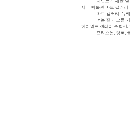
페인트에
대한
열
시티
박물관
아트
갤러리
아트
갤러리
,
뉴
너는
절대
모를
헤이워드
갤러리
순회전
:
프리스톤
,
영국
;
로우리
살포드
,
영국
;
뉴
하우스
뮤지엄
아
2006
스레드
,
잉글래비
세상을
바꾸는
방
컬렉션
,
헤이워드
갤러리
2005
이안
다벤포트
&
추상의
요소
:
영
사우스햄프턴
시티
아트
누가
빨강
,
노랑
,
갤러리
,
에딘버러
,
영국
2004
존
무어스
23,
워
2003
이런
날들
:
테이
브리튼
,
런던
블랑
드
블랑
(
백
엑소더스
:
약속과