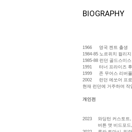
BIOGRAPHY
1966
영국
켄트
출생
1984-85
노르위치
컬리지
1985-88
런던
골드스미스
1991
터너
프라이즈
1999
존
무어스
리버
2002
런던
에쏘어
프
현재
런던에
거주하며
작
개인전
2023 와딩턴 커스토트,
버튼 앳 비드포드, 
2022
루카 토마시, 밀란