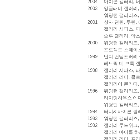
2004
아이콘
갤러리
,
2003
잉글래비
갤러리
워딩턴
갤러리즈
2001
상자
관련
,
투린
,
갤러리
시파스
,
슬루
갤러리
,
암
2000
워딩턴
갤러리즈
프로젝트
스페이
1999
던디
컨템포러리
페트릭
데
브록
1998
갤러리
시파스
,
갤러리
리머
,
콜
갤러리아
몬카다
1996
워딩턴
갤러리즈
라이딩하우스
에
워딩턴
갤러리즈
1994
터너
&
바이른
갤
1993
워딩턴
갤러리즈
1992
갤러리
루드위그
갤러리
마이클
하
갤러리
리머
,
프