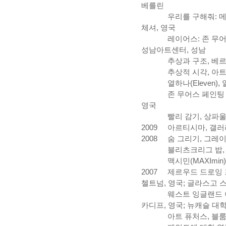
베를린
우리를
구해줘
:
체셔
,
영국
레이어스
:
존
무
성남아트센터
,
성남
추상과
구조
,
베
추상적
시각
,
아
열하나
(Eleven),
존
무어스
페인팅
영국
빨리
감기
,
상파
2009
아르티시마
,
갤러
2008
숨
그리기
,
그레
블리츠크리그
밥
맥시민
(MAXImin
2007
제르우드
드로잉
첼트넘
,
영국
;
글라스고
웨스트
잉글랜드
카디프
,
영국
;
뉴캐슬
대
아트
퓨처스
,
블