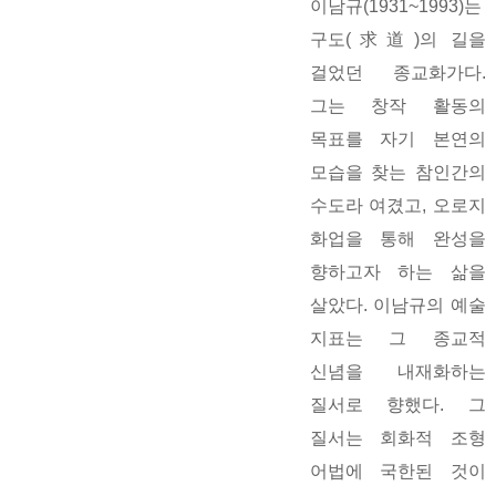
이남규(1931~1993)는
구도(求道)의 길을
걸었던 종교화가다.
그는 창작 활동의
목표를 자기 본연의
모습을 찾는 참인간의
수도라 여겼고, 오로지
화업을 통해 완성을
향하고자 하는 삶을
살았다. 이남규의 예술
지표는 그 종교적
신념을 내재화하는
질서로 향했다. 그
질서는 회화적 조형
어법에 국한된 것이