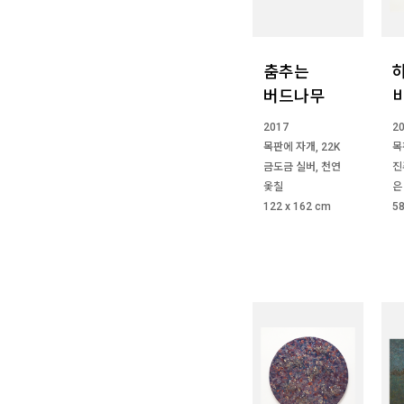
춤추는
버드나무
2017
2
목판에 자개, 22K
목
금도금 실버, 천연
진
옻칠
은
122 x 162 cm
58