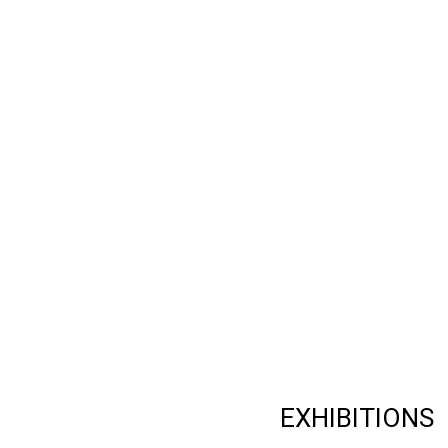
CHAE, Rim
EXHIBITIONS
Ott, Au mil