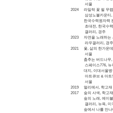
서울
2024
라일락 꽃 필 무
삼성노블카운티
한국수력원자력 
초대전
,
한국수
갤러리
,
경주
2023
자연을 노래하는
라우갤러리
,
경
2021
옻
,
삶의 한가운
서울
춤추는 버드나무
,
스페이스
776,
뉴
대지
,
이대서울병
아트큐브
&
아트
서울
2019
멀리에서
,
학고재
2017
숲의 사색
,
학고
숲의 노래
,
에이블
갤러리
,
뉴욕
,
미
숲에서 나를 만나