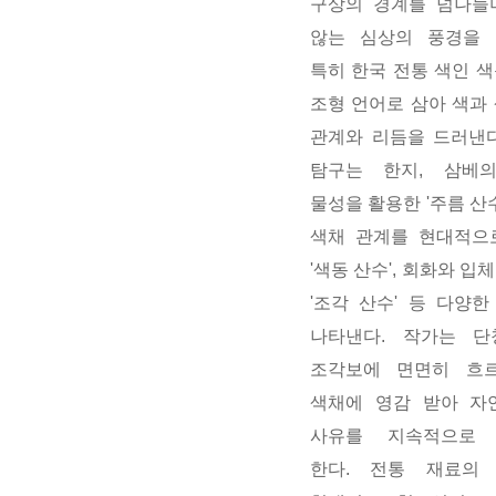
구상의 경계를 넘나들
않는 심상의 풍경을 
특히 한국 전통 색인 
조형 언어로 삼아 색과
관계와 리듬을 드러낸다
탐구는 한지, 삼베
물성을 활용한 '주름 산수
색채 관계를 현대적으
'색동 산수', 회화와 입
'조각 산수' 등 다양
나타낸다. 작가는 단청
조각보에 면면히 흐
색채에 영감 받아 자
사유를 지속적으로
한다. 전통 재료의