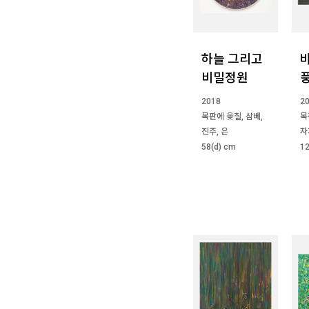
하늘 그리고
비밀정원
2018
2
목판에 옻칠, 삼베,
목
진주, 은
자
58(d) cm
12