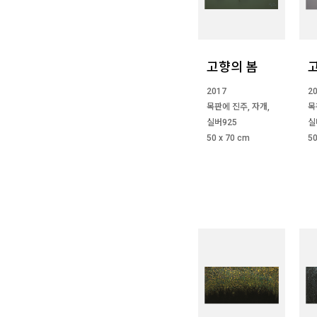
고향의 봄
2017
2
목판에 진주, 자개,
목
실버925
실
50 x 70 cm
50