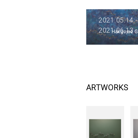
de la vie
2021.05.14 -
2021.06.13
Hakgojae G
ARTWORKS