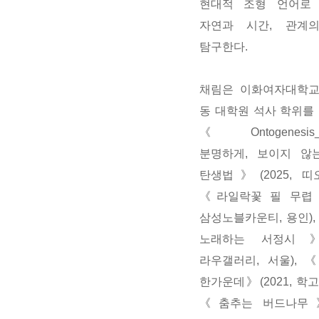
현대적 조형 언어로
자연과 시간, 관계
탐구한다.
채림은 이화여자대학교
동 대학원 석사 학위를
《Ontogenesis
분명하게, 보이지 않
탄생법》(2025, 띠오
《라일락꽃 필 무렵》(
삼성노블카운티, 용인)
노래하는 서정시》(
라우갤러리, 서울), 
한가운데》(2021, 학고
《춤추는 버드나무》(