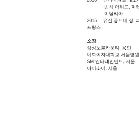
빈치 어워드
,
피
이탈리아
2015
유진 퐁트네 상
,
프랑스
소장
삼성노블카운티
,
용인
이화여자대학교 서울병
SM
엔터테인먼트
,
서울
아이소이
,
서울