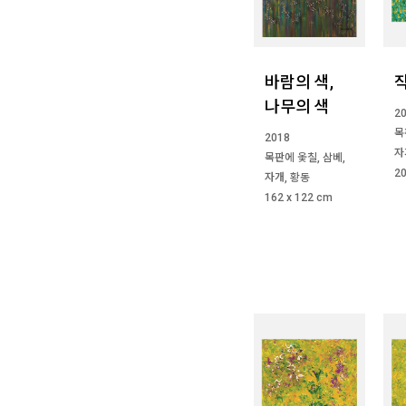
바람의 색,
나무의 색
2
목
2018
자
목판에 옻칠, 삼베,
20
자개, 황동
162 x 122 cm