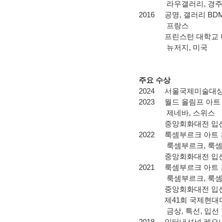
라우갤러리
,
경
2016
공명
,
갤러리
BD
프랑스
프린스턴 대학교
뉴저지
,
미국
주요 수상
2024
서울국제미술대상
2023
월드 올림프 아트
제네바
,
스위스
중앙회화대전 입
2022
룩셈부르크 아트
룩셈부르크
,
룩
중앙회화대전 입
2021
룩셈부르크 아트
룩셈부르크
,
룩
중앙회화대전 입
제
41
회 국제현대
금상
,
특선
,
입선
2018
인터내셔널 레오