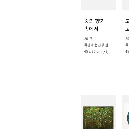
숲의 향기
속에서
2017
2
목판에 천연 옻칠
목
45 x 90 cm (x2)
45