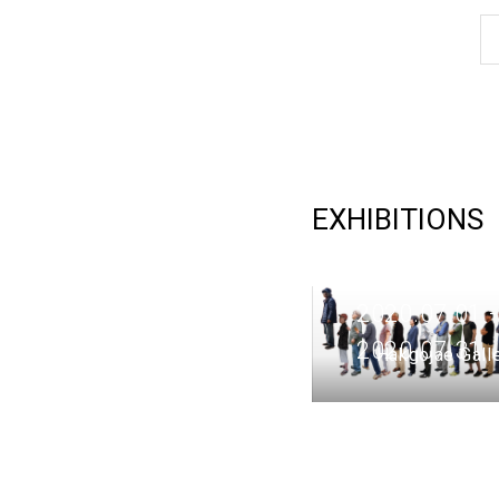
EXHIBITIONS
Art and
Words 202
2020.07.01 -
2020.07.31
Hakgojae Gall