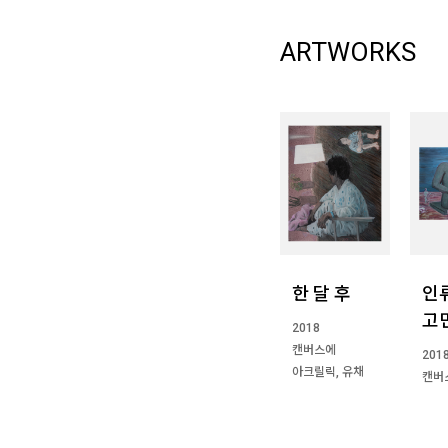
ARTWORKS
한 달 후
인
고
2018
캔버스에
201
아크릴릭, 유채
캔버
100 x 80.3 cm
아크
90.9
cm