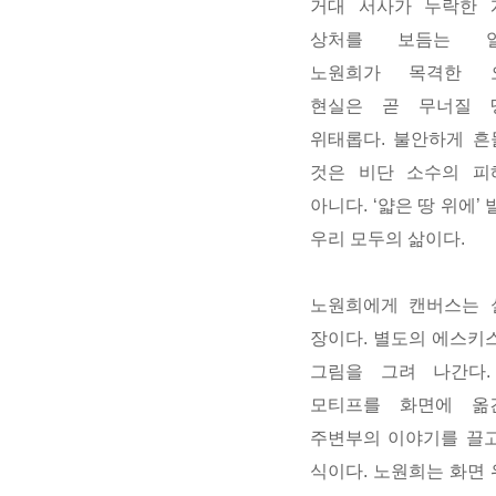
거대
서사가 누락한 
상처를 보듬는 일
노원희가 목격한 
현실은 곧 무너질 
위태롭다. 불안하게 
것은 비단 소수의 피
아니다.
‘얇은 땅 위에’ 
우리 모두의 삶이다.
노원희에게 캔버스는 
장이다. 별도의 에스키
그림을 그려 나간다.
모티프를 화면에 옮
주변부의 이야기를 끌
식이다. 노원희는
화면