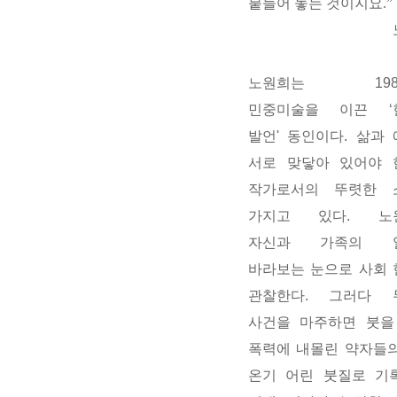
붙들어
놓는 것이지요.”
노원희는 198
민중미술을 이끈 ‘
발언' 동인이다. 삶과
서로 맞닿아 있어야 
작가로서의 뚜렷한 
가지고 있다. 노
자신과
가족의 
바라보는 눈으로 사회
관찰한다. 그러다 
사건을 마주하면 붓을
폭력에 내몰린 약자들
온기 어린 붓질로 기