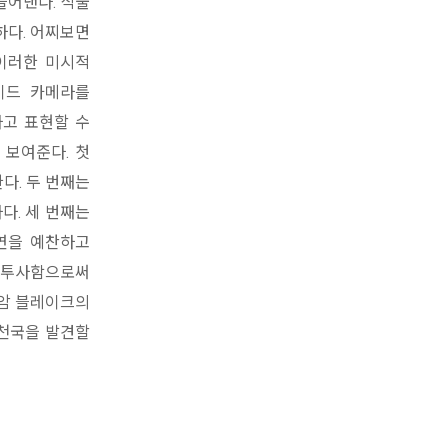
들어낸다. 식물
하다. 어찌보면
 이러한 미시적
이드 카메라를
하고 표현할 수
 보여준다. 첫
다. 두 번째는
다. 세 번째는
연을 예찬하고
에 투사함으로써
리암 블레이크의
 천국을 발견할