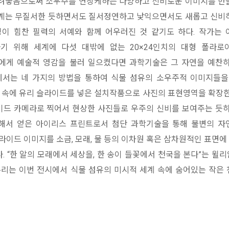
려놓음으로써 소우주를 연상케하는 다양하고 신비로운 이미지를 만
계는 무질서한 듯하면서도 질서정연하고 낯익으면서도 새롭고 신비
이 힘찬 필력의 서예와 함께 어우러진 것 같기도 하다. 작가는
기 위해 세계에 다섯 대밖에 없는 20×24인치의 대형 폴라로
에게 예술적 영감을 불러 일으켰다면 과학기술은 그 자연을 예찬
에서는 네 가지의 방법을 통하여 식물 섬유의 소우주적 이미지들을
자 속에 유리 슬라이드를 넣은 설치작품으로 사진의 표현영역을 확장한
드 카메라로 찍어서 현상한 사진들로 우주의 신비를 보여주는 듯하
해서 얻은 아이리스 프린트로서 첨단 과학기술을 통해 불변의 자
라이드 이미지를 소금, 모래, 물 등의 이차원 혹은 삼차원적인 표면
 “한 알의 모래에서 세상을, 한 송이 들꽃에서 천국을 본다”는 윌
 우리는 이번 전시에서 식물 섬유의 미시적 세계 속에 숨어있는 작은