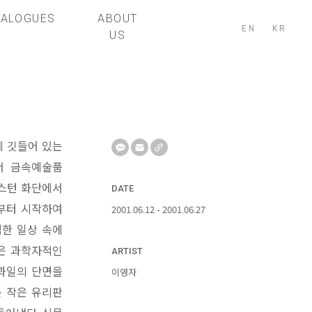
TALOGUES
ABOUT
EN
KR
US
에 깃들어 있는
서 금속예술품
보스턴 화단에서
DATE
부터 시작하여
2001.06.12 - 2001.06.27
범한 일상 속에
은 과학자적인
ARTIST
 과일의 단면을
이영자
는 작은 유리판