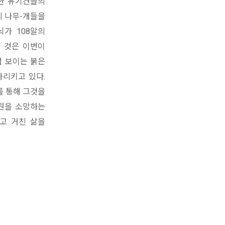
통한 유기견들의
의 나무-개들을
뇌가 108알의
된 것은 이번이
럼 보이는 붉은
가리키고 있다.
를 통해 그것을
구원을 소망하는
고 거친 삶을