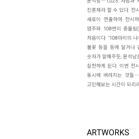
윤석남―1,025: 사람과
진혼제라 할 수 있다. 전
새로이 연출하여 전시하고
염주와 108번의 종울림
처음이다. ‘108마리의 
불꽃 등을 등에 달거나 
숫자가 말해주듯, 윤석남
실천하게 된다. 이번 전
동시에 버려지는 것들―
고민해보는 시간이 되리라
ARTWORKS