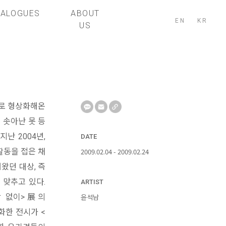
TALOGUES
ABOUT
EN
KR
US
으로 형상화해온
 솟아난 못 등
난 2004년,
DATE
활동을 접은 채
2009.02.04 - 2009.02.24
왔던 대상, 즉
 맞추고 있다.
ARTIST
사람 없이>展의
윤석남
화한 전시가 <