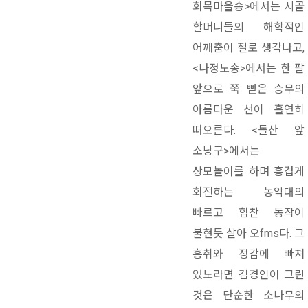
회목마을송>에서는 시골
할머니들의 해학적인
어깨춤이 절로 생각나고,
<나정노송>에서는 한 팔
앞으로 쭉 뻗은 승무의
아름다운 선이 홀연히
떠오른다. <돌산 앞
소낭구>에서는
상모놀이를 하며 흥겹게
회전하는 농악대의
빠르고 힘찬 동작이
불현듯 살아 오fms다. 그
흥취와 정감에 빠져
있노라면 김경인이 그린
것은 단순한 소나무의