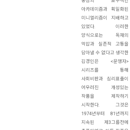
중심의 보수적인
아카데미즘과 획일화된
미니멀리즘이 지배하고
있었다. 이러한
양식으로는 독재의
억압과 실존적 고통을
담아낼 수 없다고 생각한
김경인은 <문맹자>
시리즈를 통해
사회비판과 심리표출이
어우러진 개성있는
작품을 제작하기
시작한다. 그것은
1974년부터 81년까지
지속된 제3그룹전에