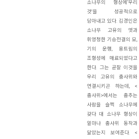
소나무의 형상에‘우리
것’을 성공적으로
담아내고 있다. 김경인은
소나무 고유의 멋과
휘영청한 기승전결의 묘,
기의 운행, 용트림의
조형성에 매료되었다고
한다. 그는 곧잘 이것을
우리 고유의 춤사위와
연결시키곤 하는데, <
춤사위>에서는 춤추는
사람을 슬쩍 소나무에
갖다 대 소나무 형상이
얼마나 춤사위 동작과
닮았는지 보여준다. <