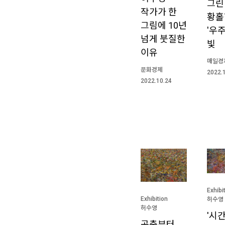
그린
작가가 한
황홀
그림에 10년
'우주
넘게 붓질한
빛
이유
매일경
문화경제
2022.
2022.10.24
Exhibi
Exhibition
허수영
허수영
'시
곤충부터