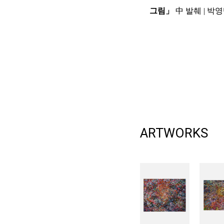
그림」
中 발췌
|
박영
ARTWORKS