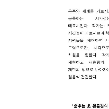
우주와 세계를 가로지
응축하는 시간성
매료시킨다
.
작가는 
시간성이 가로지르며 
지평들을 재현하며 
그림으로만
,
시각으
차원을 향한다
.
작
재현하고 재현함의
재현의 밖으로 나아가
걸음씩 전진한다
.
「춤추는 빛
,
황홀경의