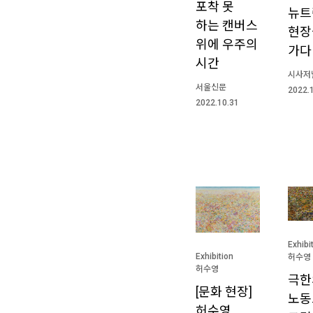
포착 못
뉴트
하는 캔버스
현장
위에 우주의
가다
시간
시사저
서울신문
2022.
2022.10.31
Exhibi
Exhibition
허수영
허수영
극한
[문화 현장]
노동
허수영