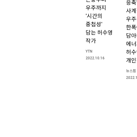
응축
우주까지
사계
'시간의
우주
중첩성'
한폭
담는 허수영
담아
작가
에너
허수
YTN
2022.10.16
개인
뉴스핌
2022.