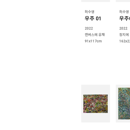
허수영
허수영
우주 01
우주
2022
2022
캔버스에 유채
장지에
91x117cm
162x