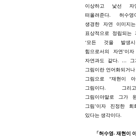
이상하고 낯선 자
떠올려준다
.
허수영
생경한 자연 이미지는
표상적으로 정립되는 
‘
모든 것을 발생시
힘으로서의 자연
’
이자
자연과도 같다
.
…
그
그림이란 언어화되거나
그림으로
“
재현이 아
그림이다
.
그리
그림이야말로 그가 
그림
’
이자 진정한 회
있다는 생각이다
.
「허수영
-
재현이 