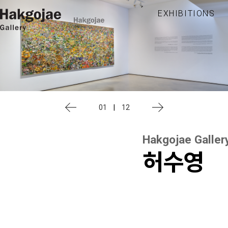
EXHIBITIONS
01
|
12
Hakgojae Galler
허수영