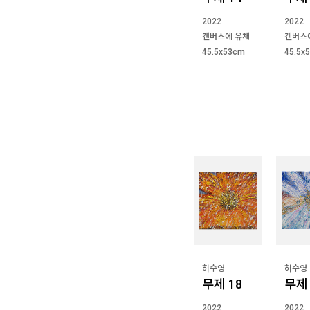
2022
2022
캔버스에 유채
캔버스
45.5x53cm
45.5x
허수영
허수영
무제 18
무제 
2022
2022