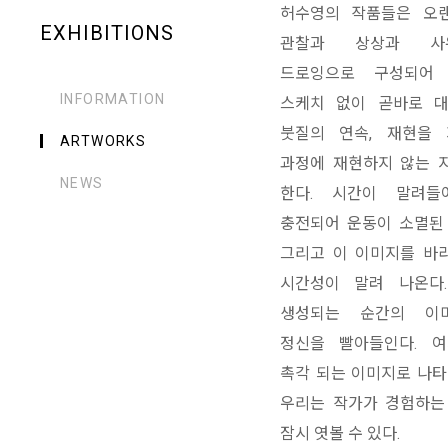
허수영의 작품들은 오
EXHIBITIONS
관찰과 상상과 사
드로잉으로 구성되어
INFORMATION
스케치 없이 곧바로 
붓질의 연속
,
재현을 
ARTWORKS
과정에 재현하지 않는 
NEWS
한다
.
시간이 말려들
충전되어 운동이 소멸된
그리고 이 이미지를 바
시간성이 말려 나온다
생성되는 순간의 이
정신을 빨아들인다
.
여
촉각 되는 이미지로 나
우리는 작가가 경험하는
잠시 엿볼 수 있다
.