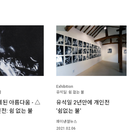
Exhibition
불
유석일: 쉼 없는 불
제된 아름다움 - △
유석일 2년만에 개인전
전: 쉼 없는 불
'쉼없는 불'
파이낸셜뉴스
2021.02.06