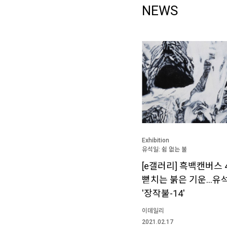
NEWS
Exhibition
유석일: 쉼 없는 불
[e갤러리] 흑백캔버스 
뻗치는 붉은 기운…유
'장작불-14'
이데일리
2021.02.17