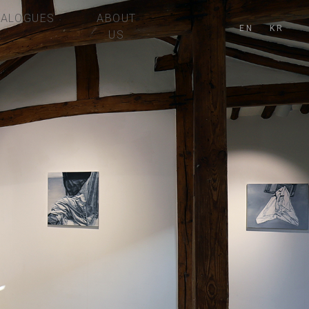
TALOGUES
ABOUT
EN
KR
US