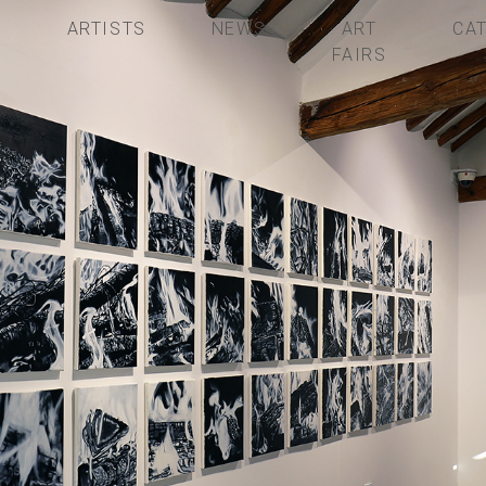
S
ARTISTS
NEWS
ART
CA
FAIRS