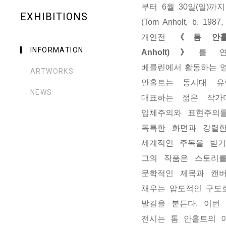
부터
6
월
30
일
(
일
)
까
EXHIBITIONS
(Tom Anholt, b. 1987
개인전
《톰 안
INFORMATION
Anholt)
》
를 
베를린에서 활동하는 영
ARTWORKS
안홀트는 동시대 유
NEWS
대표하는 젊은 작가
입체주의와 표현주의
독특한 화면과 강렬
세계적인 주목을 받기
그의 작품은 스토리
문학적인 제목과 캔
채우는 압도적인 구도
발길을 붙든다
.
이번
전시는 톰 안홀트의 