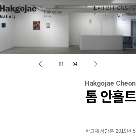
EXHIBITIONS
01
|
04
Hakgojae Cheo
톰 안홀
학고재청담은
2019
년
5