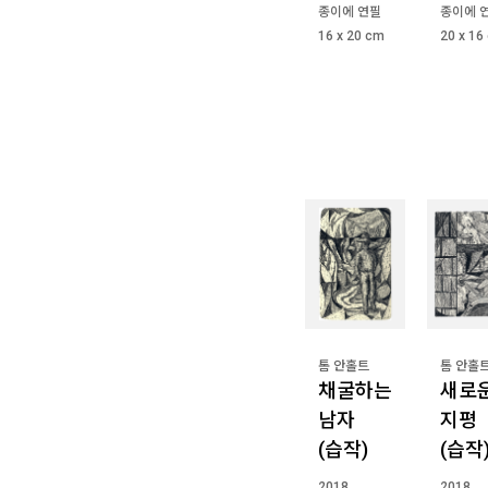
종이에 연필
종이에 
16 x 20 cm
20 x 16
톰 안홀트
톰 안홀
채굴하는
새로
남자
지평
(습작)
(습작
2018
2018