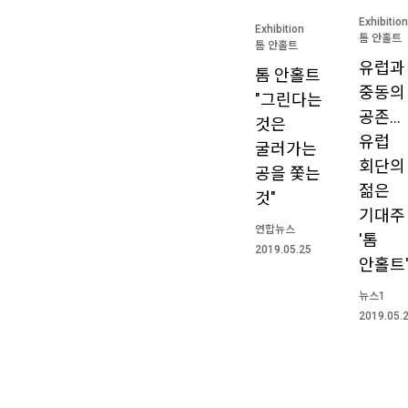
Exhibition
Exhibition
톰 안홀트
톰 안홀트
유럽과
톰 안홀트
중동의
"그린다는
공존…
것은
유럽
굴러가는
회단의
공을 쫓는
젊은
것"
기대주
연합뉴스
'톰
2019.05.25
안홀트
뉴스1
2019.05.