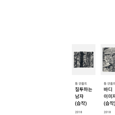
톰 안홀트
톰 안홀
질투하는
바디
남자
이미
(습작)
(습작
2018
2018