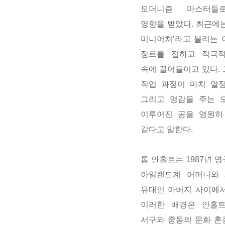
모더니즘 마스터들
영향을 받았다
.
최근에
미니어처
’
라고 불리는 
장르를 접하고 적극
속에 끌어들이고 있다
.
작업 과정이 마치 열
그리고 영감을 주는 
이루어진 공을 영원히
같다고 말한다
.
톰 안홀트는
1987
년 영
아일랜드계 어머니와
유대인 아버지 사이에
이러한 배경은 안홀
서구와 중동의 문화 혼