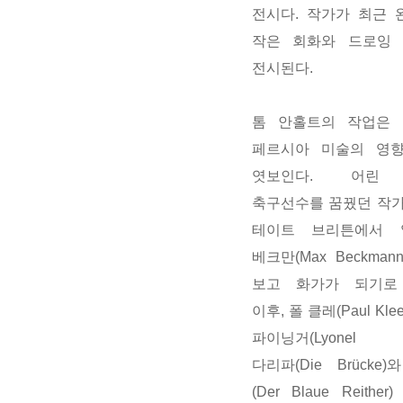
전시다
.
작가가 최근 
작은 회화와 드로잉
전시된다
.
톰 안홀트의 작업은
페르시아 미술의 영
엿보인다
.
어린
축구선수를 꿈꿨던 작
테이트 브리튼에서 
베크만
(Max Beckmann
보고 화가가 되기로
이후
,
폴 클레
(Paul Kle
파이닝거
(Lyonel Fe
다리파
(Die Brücke)
와
(Der Blaue Reither