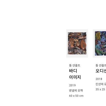
톰 안홀트
톰 안홀
바디
오디
이미지
2018
린넨에 
2019
35 x 25
판넬에 유채
60 x 50 cm