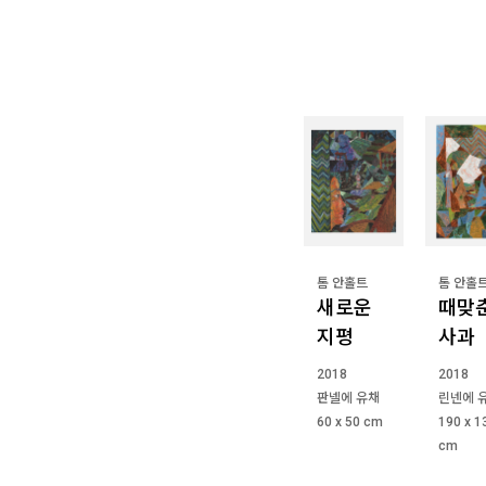
톰 안홀트
톰 안홀
새로운
때맞
지평
사과
2018
2018
판넬에 유채
린넨에 
60 x 50 cm
190 x 1
cm