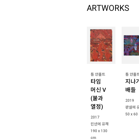
ARTWORKS
톰 안홀트
톰 안홀
타임
지나
머신 V
배들
(불과
2019
열정)
판넬에 
50 x 60
2017
린넨에 유채
190 x 130
cm