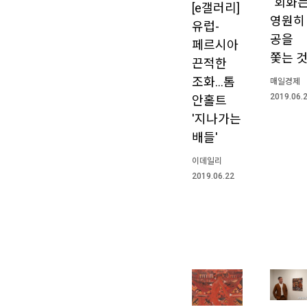
"회화
[e갤러리]
영원히
유럽-
공을
페르시아
쫓는 것
끈적한
조화…톰
매일경제
2019.06.
안홀트
'지나가는
배들'
이데일리
2019.06.22