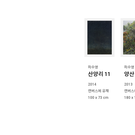
허수영
허수영
산양리 11
양산
2014
2013
캔버스에 유채
캔버스
100 x 73 cm
180 x