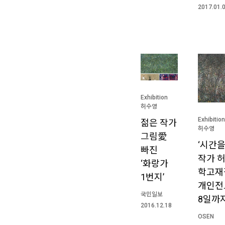
2017.01.
Exhibition
허수영
Exhibition
젊은 작가
허수영
그림愛
‘시간을
빠진
작가 허
‘화랑가
학고재
1번지’
개인전
국민일보
8일까
2016.12.18
OSEN