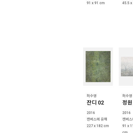
91 x 91 cm
45.5 x
허수영
허수영
잔디 02
정원 
2016
2016
캔버스에 유채
캔버스
227 x 182 cm
91 x 1
cm