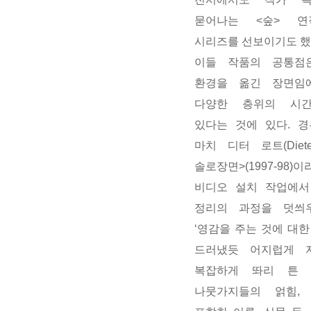
묻어나는 <숲> 연
시리즈를 선보이기도 했
이들 작품의 공통점
환경을 옮긴 장면임
다양한 층위의 시
있다는 것에 있다. 
마치 디터 로트(Diete
솔로장면>(1997-9
비디오 설치 작업에서
정리의 과정을 덧씌
‘영감을 주는 것에 대
드러냈듯 어지럽게 
복잡하게 똬리 튼 
나뭇가지들의 얽힘,