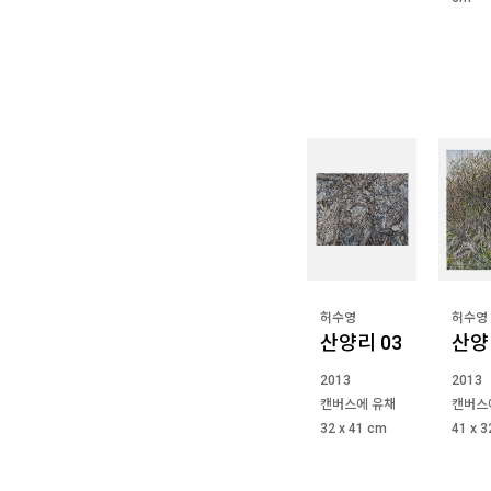
허수영
허수영
산양리 03
산양
2013
2013
캔버스에 유채
캔버스
32 x 41 cm
41 x 