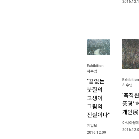
2016.12.
Exhibition
허수영
Exhibition
"끝없는
허수영
붓질의
'축적
고생이
풍경' 
그림의
개인展
진실이다"
아시아경
계일보
2016.12.
2016.12.09