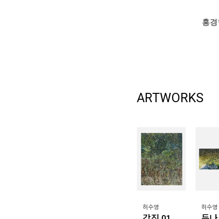
홍경
ARTWORKS
허수영
허수영
강진 01
등나