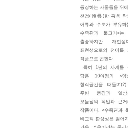
등장하는 사물들을 위
천첩(臶疊)한 흑백 작
어류와 수초가 부유하
수족관과 물고기>는
출중하지만 재현성
표현성으로의 전이를 
작품으로 꼽힌다.
특히 1년의 사계를 
담은 10여점의 <양
창작공간을 떠돌며(?
주변 풍경과 일상
오늘날의 작업과 근거
작품이다. <수족관과 
비교적 환상성은 떨어지
가을, 겨울이라는 물리