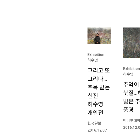
Exhibition
허수영
Exhibition
그리고 또
허수영
그리다…
추억이
주목 받는
붓질…
신진
빚은 
허수영
풍경
개인전
머니투데
한국일보
2016.12.
2016.12.07