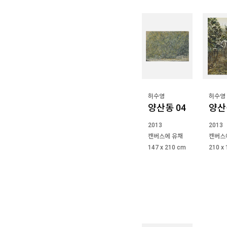
허수영
허수영
양산동 04
양산
2013
2013
캔버스에 유채
캔버스
147 x 210 cm
210 x