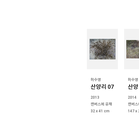
허수영
허수영
산양리 07
산양
2013
2014
캔버스에 유채
캔버스
32 x 41 cm
147 x