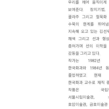
우리를 깨어 움직이게
보여준다.
장지기법,
콜라주 그리고 철묵화
수묵의 한계를 뛰어넘
지속해 오고 있는 김선
채색 그리고 선과 형
좁혀가며 선의 미학을
감동을 그리고 있다.
작가는 1982년 
한국화과와 1984년 
졸업하였고 현재 
한국화과 교수로 재직 중
작품은 국립현대
서울시립미술관, 성
호암미술관, 금호미술관