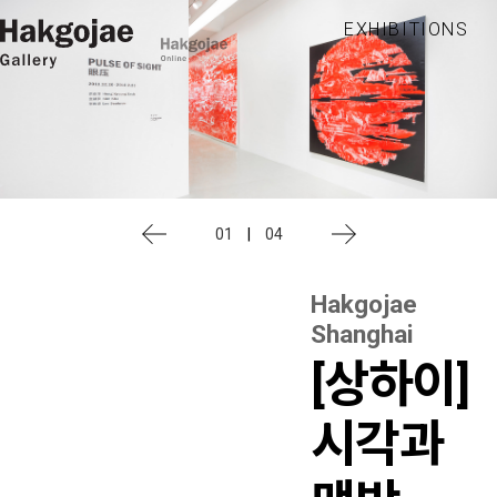
EXHIBITIONS
01
|
04
Hakgojae
Shanghai
[상하이]
시각과