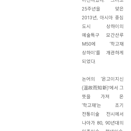
이전하였다. 그리고
25주년을 맞은
2013년, 아시아 중심
도시 상하이의
예술특구 모간산루
M50에 ‘학고재
상하이’를 개관하게
되었다.
논어의 ‘온고이지신
(溫故而知新)’에서 그
뜻을 가져 온
‘학고재’는 초기
전통미술 전시에서
나아가 80, 90년대의