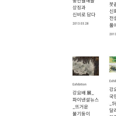
풍천월해를
붓
상징과
신화
신비로 담다
전
2013.03.28
풀
2013
Exhi
Exhibition
강
강요배 展_
국
파이낸셜뉴스
_5
_뜨거운
달
불기둥이