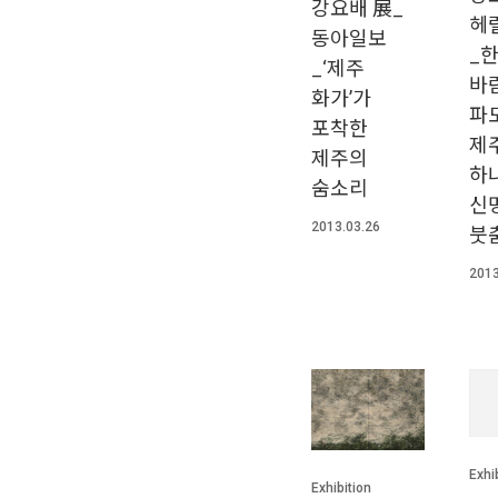
강요배 展_
헤
동아일보
_한
_‘제주
바람
화가’가
파
포착한
제
제주의
하
숨소리
신
2013.03.26
붓
2013
Exhi
Exhibition