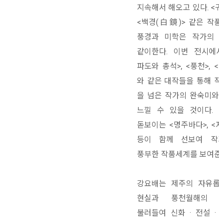
지속해서 해오고 있다. <귀
<백경(白鏡)> 같은 작
풍경과 미학은 작가의
같이한다. 이번 전시에
파도와 총석>, <풍천>,
와 같은 대작들을 통해 
을 넘은 작가의 완숙미와
느낄 수 있을 것이다. 
돋보이는 <명주바다>, <
등이 함께 선보여 작
풍부한 작품세계를 보여준
강요배는 제주의 자유
현실과 풍천월해의
불러들여 신화 · 전설 