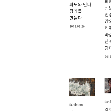
화
파도와 만나
선
탐라를
민
만들다
강
2013.03.26
제
바람
산
담
2013
Exhi
Exhibition
강