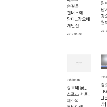
읽
숨결을
남자
캔버스에
강
담다…강요배
월
개인전
2013
2013.04.20
Exhi
Exhibition
강
강요배 展_
_K
스포츠 서울_
_[
제주의
창]