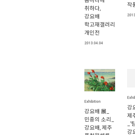
봄바다에
작
취하다,
2013
강요배
학고재갤러리
개인전
2013.04.04
Exhi
Exhibition
강
강요배 展_
제
민중의 소리_
_'
강요배, 제주
강