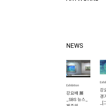
NEWS
Exhi
Exhibition
강
강요배 展
경
_SBS 뉴스_
_[
제주의