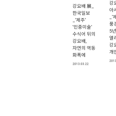
강
강요배 展_
아
한국일보
_'
_'제주'
풍경
'민중미술'
5
수식어 뒤의
열
강요배,
강
자연의 역동
개
화폭에
2013
2013.03.22