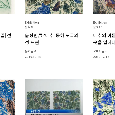
Exhibition
Exhibition
윤향란
윤향란
길] 선
윤향란展-‘배추’ 통해 모국의
배추의 아
정 표현
옷을 입히
문화일보
오마이뉴스
2010.12.14
2010.12.12