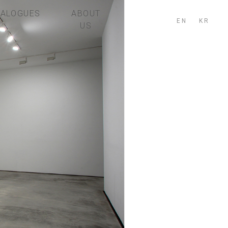
TALOGUES
ABOUT
EN
KR
US