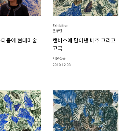
Exhibition
윤향란
름다움에 현대미술
캔버스에 담아낸 배추 그리고
다
고국
서울신문
2010.12.03