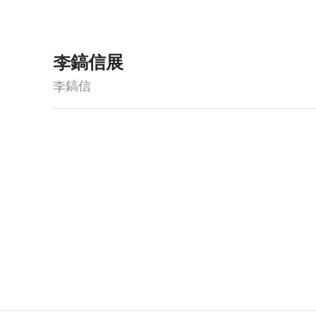
李鎬信展
李鎬信