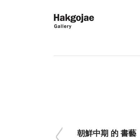
朝鮮中期 的 書藝