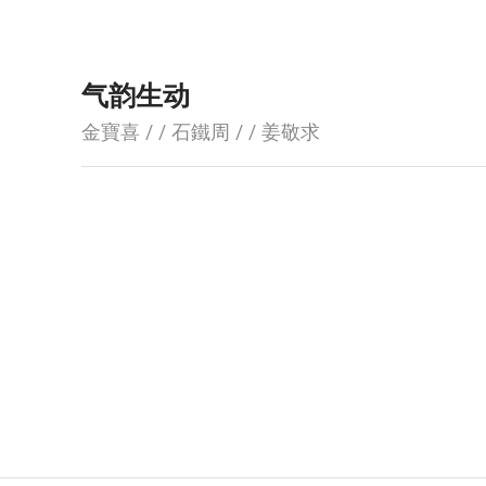
气韵生动
金寶喜 / / 石鐵周 / / 姜敬求