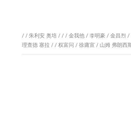
/ / 朱利安 奥培 / / / 金我他 / 李明豪 / 金昌烈 
理查德 塞拉 / / 权富问 / 徐庸宣 / 山姆 弗朗西斯