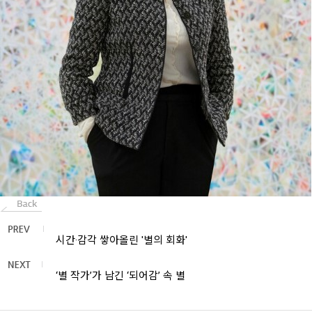
시간·감각 쌓아올린 '별의 회화'
‘별 작가’가 남긴 ‘되어감’ 속 별