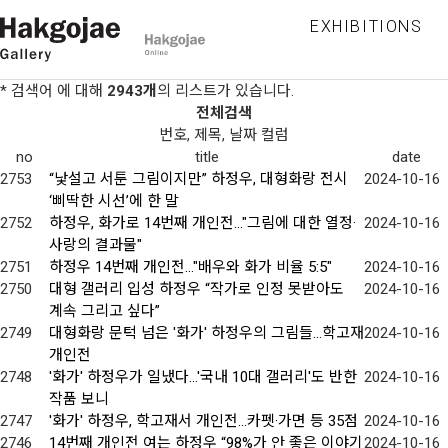
EXHIBITIONS
* 검색어
에 대해
2943개
의 리스트가 있습니다.
전체검색
번호, 제목, 날짜 컬럼
no
title
date
2753
“낯설고 서툰 그림이지만” 하정우, 대형화랑 전시
2024-10-16
‘삐딱한 시선’에 한 말
2752
하정우, 화가로 14번째 개인전…"그림에 대한 열정·
2024-10-16
사랑의 결과물"
2751
하정우 14번째 개인전..."배우와 화가 비율 5:5"
2024-10-16
2750
대형 갤러리 입성 하정우 “작가로 인정 못받아도
2024-10-16
계속 그리고 싶다”
2749
대형화랑 문턱 넘은 '화가' 하정우의 그림들…학고재
2024-10-16
개인전
2748
'화가' 하정우가 일냈다…'국내 10대 갤러리'도 반한
2024-10-16
작품 보니
2747
'화가' 하정우, 학고재서 개인전…카펫·가면 등 35점
2024-10-16
2746
14번째 개인전 여는 하정우 “98%가 안 좋은 이야기
2024-10-16