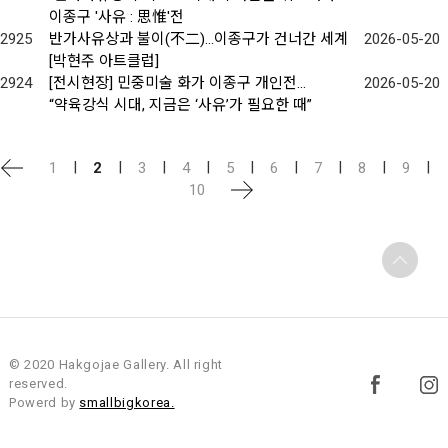
이종구 '사유 : 思惟'전
2925
반가사유상과 불이(不二)…이종구가 건너간 세계
2026-05-20
[박현주 아트클럽]
2924
[전시현장] 민중미술 화가 이종구 개인전…
2026-05-20
“약육강식 시대, 지금은 ‘사유’가 필요한 때”
|
|
|
|
|
|
|
|
|
1
2
3
4
5
6
7
8
9
10
© 2020 Hakgojae Gallery. All right
reserved.
Powerd by
smallbigkorea.