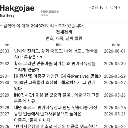
EXHIBITIONS
* 검색어
에 대해
2943개
의 리스트가 있습니다.
전체검색
번호, 제목, 날짜 컬럼
no
title
date
2933
번뇌와 진리도, 삶과 죽음도, 나와 너도… ‘결국은
2026-06-01
하나’ 통찰을 담다
2932
황소 그리던 민중미술 작가는 왜 반가사유상을
2026-05-30
그리게 됐을까
2931
[불광산책] 이종구 개인전《사유(Pensive): 思惟》
2026-05-29
2930
1000년 고목들의 초상화... 샐오병사가 그 안에
2026-05-27
있다
2929
[NC전시관] 불상 곁 군중과 불꽃… 이종구가 그린
2026-05-26
혼돈의 사유
2928
내면 속으로…반가사유상과 만난 민중미술 거장
2026-05-25
2927
농민 얼굴에서 반가사유상으로 돌아온
2026-05-21
이종구…"둘이 아니다"
2926
"반가사유상의 미소로 시대의 아픔을 위로하다"…
2026-05-20