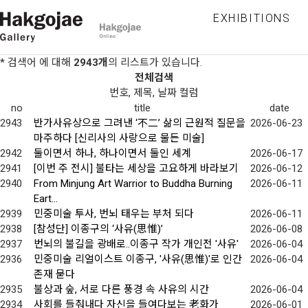
EXHIBITIONS
* 검색어
에 대해
2943개
의 리스트가 있습니다.
전체검색
번호, 제목, 날짜 컬럼
no
title
date
2943
반가사유상으로 그려낸 ‘不二’ 삶의 근원적 질문을
2026-06-23
마주하다 [신리사의 사랑으로 물든 미술]
2942
둘이면서 하나, 하나이면서 둘인 세계
2026-06-17
2941
[이번 주 전시] 불타는 세상을 고요하게 바라보기
2026-06-12
2940
From Minjung Art Warrior to Buddha Burning
2026-06-11
Eart...
2939
민중미술 투사, 번뇌 태우는 부처 되다
2026-06-11
2938
[참성단] 이종구의 ‘사유(思惟)’
2026-06-08
2937
번뇌의 불길을 광배로..이종구 작가 개인전 '사유'
2026-06-04
2936
민중미술 리얼이스트 이종구, '사유(思惟)'로 인간
2026-06-04
존재 묻다
2935
불상과 숲, 서로 다른 풍경 속 사유의 시간
2026-06-04
2934
사회를 들춰내다 자신을 들여다보는 老화가
2026-06-01