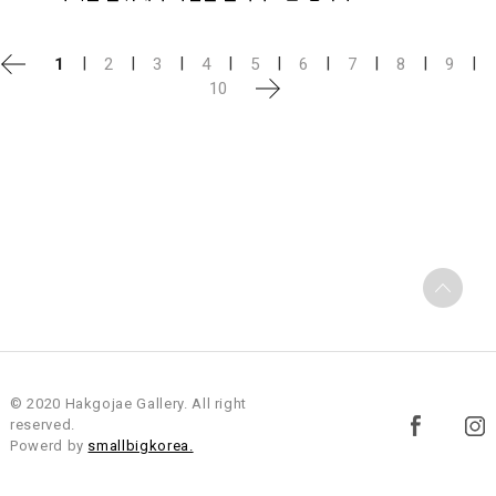
|
|
|
|
|
|
|
|
|
1
2
3
4
5
6
7
8
9
10
© 2020 Hakgojae Gallery. All right
reserved.
Powerd by
smallbigkorea.