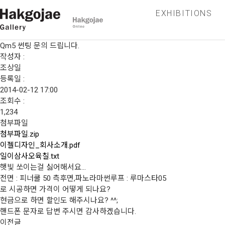
EXHIBITIONS
Qm5 썬팅 문의 드립니다.
작성자 :
조상일
등록일 :
2014-02-12 17:00
조회수 :
1,234
첨부파일
첨부파일.zip
이젤디자인_회사소개.pdf
일이삼사오육칠.txt
햇빛 쏘이는걸 싫어해서요...
전면 : 피너쿨 50 측후면,파노라마썬루프 : 루마스타05
로 시공하면 가격이 어떻게 되나요?
현금으로 하면 할인도 해주시나요? ^^;
핸드폰 문자로 답변 주시면 감사하겠습니다.
이전글