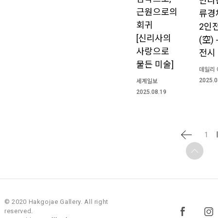
만나는
근원으로의
류경
회귀
2인
[신리사의
(空)
사랑으로
전시
물든 미술]
데일리 
2025.0
세계일보
2025.08.19
1
© 2020 Hakgojae Gallery. All right
reserved.