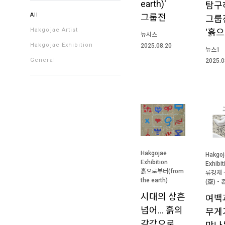
earth)'
탐구
All
그룹전
그룹
Hakgojae Artist
'흙
뉴시스
Hakgojae Exhibition
2025.08.20
뉴스1
General
2025.0
Hakgojae
Hakgoj
Exhibition
Exhibit
흙으로부터(from
류경채 ·
the earth)
(空) - 
시대의 상흔
여백
넘어… 흙의
무게
감각으로,