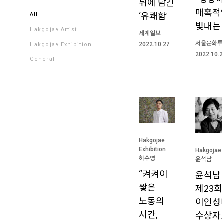
뒤에 담긴
매혹적
‘유쾌함’
All
빛내는 
Hakgojae Artist
세계일보
서울문화
2022.10.27
Hakgojae Exhibition
2022.10.
General
Hakgojae
Exhibition
Hakgojae 
허수영
윤석남
“켜켜이
윤석남 
쌓은
제23회
노동의
이인성
시간,
수상자