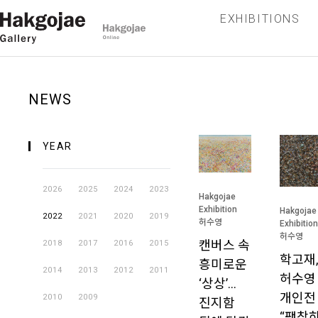
EXHIBITIONS
NEWS
YEAR
2026
2025
2024
2023
Hakgojae
Exhibition
Hakgojae
2022
2021
2020
2019
허수영
Exhibition
허수영
캔버스 속
2018
2017
2016
2015
학고재,
흥미로운
2014
2013
2012
2011
허수영
‘상상’…
개인전
2010
2009
진지함
“팽창하