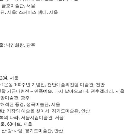
,
금호미술관
,
서울
화관
,
서울
;
스페이스 샘터
,
서울
울
;
남경화랑
,
광주
284,
서울
·
1
운동
100
주년 기념전
,
천안예술의전당 미술관
,
천안
연합 기금마련전
–
민족예술
,
다시 날아오르다
!,
관훈갤러리
,
서울
은암미술관
,
광주
 해석된 풍경, 성곡미술관, 서울
色
):
거장의 예술을 찾아서
,
경기도미술관
,
안산
복의 나라
,
서울시립미술관
,
서울
, 63아트, 서울
:
산
·
강
·
사람
,
경기도미술관
,
안산