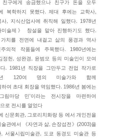
 친구에게 송금했으나 친구가 돈을 모두
에 복학하지 못했다
.
제대 후에는 교학사
,
공사
,
지식산업사에 취직해 일했다
. 1978
년
미술제》 창설을 맡아 진행하기도 했다
.
 가치를 전면에 내걸고 삶의 풍경과 역사
실주의적 작품들에 주목했다
. 1980
년에는
김정헌
,
성완경
,
윤범모 등의 미술인이 모여
했다
. 1981
년 직장을 그만두고 전업 작가로
년
120
여 명의 미술가와 함께
설하여 초대 회장을 역임했다
. 1986
년 봄에는
그림마당 민
’
이라는 전시장을 마련하여
으로 전시를 열었다
에 신문회관
,
그로리치화랑 등 에서 개인전을
미술관에서 《자연과 삶
,
손장섭전》
(2003)
을
관
,
서울시립미술관
,
도쿄 동경도 미술관 등