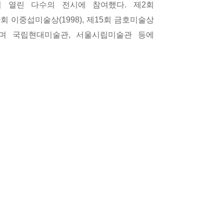
서 열린 다수의 전시에 참여했다
.
제
2
회
0
회 이중섭미술상
(1998),
제
15
회 금호미술상
며 국립현대미술관
,
서울시립미술관 등에