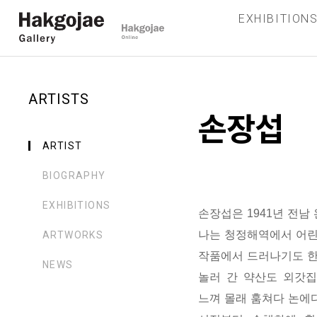
EXHIBITION
ARTISTS
손장섭
ARTIST
BIOGRAPHY
EXHIBITIONS
손장섭은
1941
년 전남
나는 청정해역에서 어린
ARTWORKS
작품에서 드러나기도 
NEWS
놀러 간 약산도 외갓
느껴 몰래 훔쳐다 논에