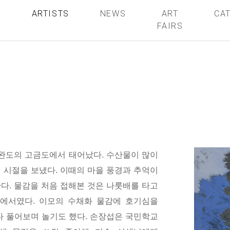
S
ARTISTS
NEWS
ART
CA
FAIRS
 완도의 고금도에서 태어났다
.
수산물이 많이
 시절을 보냈다
.
이때의 마을 풍경과 추억이
한다
.
물감을 처음 접해본 것은 나룻배를 타고
집에서였다
.
이모의 수채화 물감에 호기심을
다 풀어보며 놀기도 했다
.
손장섭은 국민학교