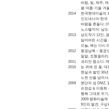
바람
,
빛
,
제주
,
제
봄
·
여름
·
가을
·
겨
2014
한국현대미술의 
인도네시아
-
한국
바람을 흔들다
: (
노스탤지어
:
남도
2013
남도작가
12
인
,
잃어버린 시간을
오늘
,
해는 다시 
2012
풍경남북
–
풍경으
밀알
,
조형갤러리
2011
코리안 랩소디
:
역
2010
눈 위에 핀 꽃
,
대
현실과 발언
30
년
노란 선을 넘어서
2009
분단의 섬
DMZ,
손장섭
&
이원희
행복 그대로 두기
2009
평화미술제
9
인의 발견
,
구삼