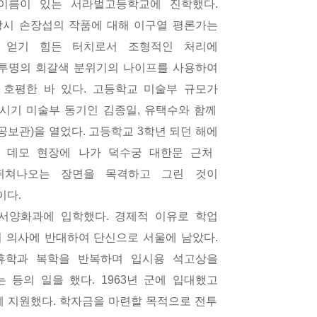
이름이 있는 서라벌고등학교에 진학했다
.
시 손장섭의 작품에 대해 이구열 평론가는
 얻기 힘든 터치로서 조형적인 처리에
투명의 회갈색 분위기의 나이프를 사용하여
 호평한 바 있다
.
고등학교 미술부 규모가
 시기 미술부 동기인 김종일
,
유택수와 함께
공보관
)
을 열었다
.
고등학교
3
학년 되던 해에
.
데모 현장에 나가 덕수궁 대한문 근처
뛰쳐나오는 장면을 목격하고 그린 것이
이다
.
 서양화과에 입학했다
.
경제적 이유로 학업
 의사에 반대하여 단신으로 서울에 남았다
.
휴학과 복학을 반복하며 입시용 석고상을
는 등의 일을 했다
. 1963
년 군에 입대했고
에 지원했다
.
학자금을 마련할 목적으로 전투