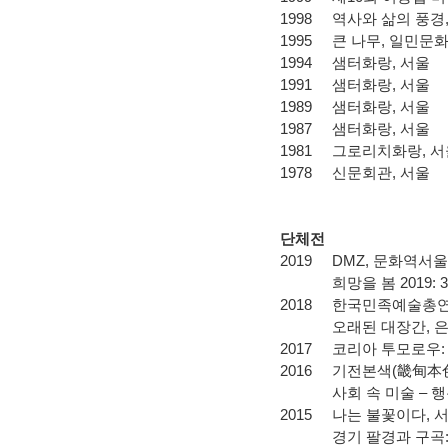
1998
역사와 삶의 풍경
1995
큰 나무
,
일민문
1994
샘터화랑
,
서울
1991
샘터화랑
,
서울
1989
샘터화랑
,
서울
1987
샘터화랑
,
서울
1981
그로리치화랑
,
서
1978
신문회관
,
서울
단체전
2019
DMZ,
문화역서울
희망을 봄
2019:
3
2018
한국민족예술총
오래된 대장간
,
2017 코리아 투모로우:
2016
기전본색
(
畿甸本
사회 속 미술
–
행
2015
나는 불꽃이다, 서울
경기 팔경과 구곡