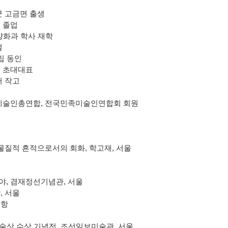
 고금면 출생
 졸업
양화과 학사 재학
설
립 동인
 초대대표
 작고
예술인총연합
,
전국민족미술인연합회 회원
 물질적 흔적으로서의 회화
,
학고재
,
서울
야
,
겸재정선기념관
,
서울
랑
,
서울
포항
미술상 수상 기념전
,
조선일보미술관
,
서울