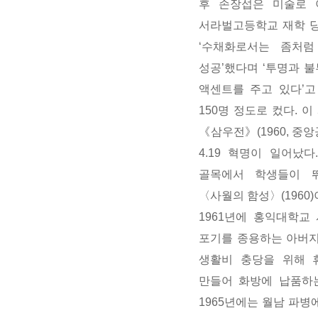
후 손장섭은 미술로 
서라벌고등학교 재학 당
‘
수채화로서는 좀처럼
성공
’
했다며
‘
투명과 불
액센트를 주고 있다
’
고
150
명 정도로 컸다
.
이
《삼우전》
(1960,
중앙
4.19
혁명이 일어났다
골목에서 학생들이 
〈사월의 함성〉
(1960)
1961
년에 홍익대학교
포기를 종용하는 아버지
생활비 충당을 위해 
만들어 화방에 납품하
1965
년에는 월남 파병