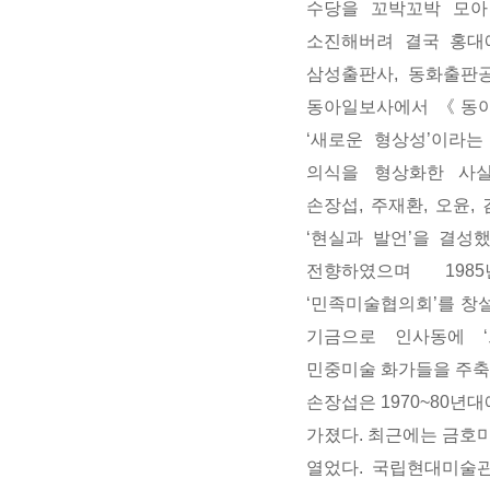
수당을 꼬박꼬박 모아
소진해버려 결국 홍대
삼성출판사
,
동화출판
동아일보사에서 《동아
‘
새로운 형상성
’
이라는
의식을 형상화한 사
손장섭
,
주재환
,
오윤
,
‘
현실과 발언
’
을 결성
전향하였으며
1985
‘
민족미술협의회
’
를 창
기금으로 인사동에
‘
민중미술 화가들을 주축
손장섭은
1970~80
년대
가졌다
.
최근에는 금호
열었다
.
국립현대미술