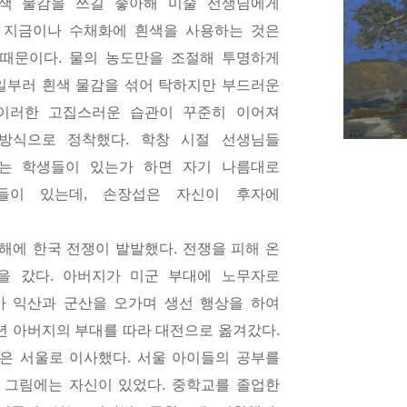
색 물감을 쓰길 좋아해 미술 선생님에게
 지금이나 수채화에 흰색을 사용하는 것은
 때문이다
.
물의 농도만을 조절해 투명하게
일부러 흰색 물감을 섞어 탁하지만 부드러운
이러한 고집스러운 습관이 꾸준히 이어져
 방식으로 정착했다
.
학창 시절 선생님들
는 학생들이 있는가 하면 자기 나름대로
들이 있는데
,
손장섭은 자신이 후자에
 해에 한국 전쟁이 발발했다
.
전쟁을 피해 온
을 갔다
.
아버지가 미군 부대에 노무자로
 익산과 군산을 오가며 생선 행상을 하여
년 아버지의 부대를 따라 대전으로 옮겨갔다
.
은 서울로 이사했다
.
서울 아이들의 공부를
 그림에는 자신이 있었다
.
중학교를 졸업한