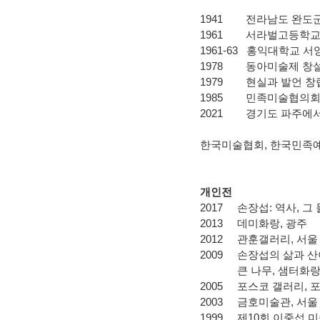
1941
전라남도 완도군
1961
서라벌고등학교
1961-63
홍익대학교 서
1978
동아미술제 창
1979
현실과 발언 창
1985
민족미술협의회
2021
경기도 파주에서
한국미술협회
,
한국민족
개인전
2017
손장섭
:
역사
,
그
2013
데미화랑
,
광주
2012
관훈갤러리
,
서울
2009
손장섭의 삶과 산
큰 나무
,
샘터화
2005
포스코 갤러리
,
2003
금호미술관
,
서울
1999
제
10
회 이중섭 