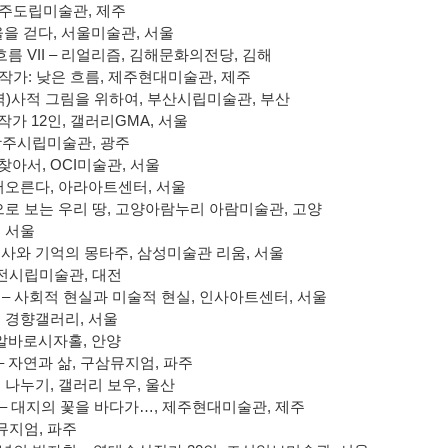
주도립미술관
,
제주
울을 걷다
,
서울미술관
,
서울
흐름
VII –
리얼리즘
,
김해문화의전당
,
김해
 작가
:
낮은 흐름
,
제주현대미술관
,
제주
역
)
사적 그림을 위하여
,
부산시립미술관
,
부산
작가
12
인
,
갤러리
GMA,
서울
광주시립미술관
,
광주
 찾아서
, OCI
미술관
,
서울
떠오른다
,
아라아트센터
,
서울
로 보는 우리 땅
,
고양아람누리 아람미술관
,
고양
,
서울
사와 기억의 몽타주
,
삼성미술관 리움
,
서울
전시립미술관
,
대전
–
사회적 현실과 미술적 현실
,
인사아트센터
,
서울
,
경향갤러리
,
서울
알바로시자홀
,
안양
–
자연과 삶
,
구삼뮤지엄
,
파주
,
나누기
,
갤러리 보우
,
울산
–
대지의 꽃을 바다가
…,
제주현대미술관
,
제주
뮤지엄
,
파주