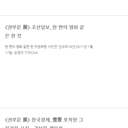
<권부문 展> 조선일보_한 편의 영화 같
은 한 컷
한 편의 영화 같은 한 컷권부문 사진전 ‘산수와 낙산’2011년 1월
17일- 손정미 기자Click
<권부문 展> 한국경제_雪景 포착한 그