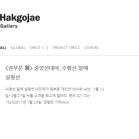
ALL
GLOBAL
SPACE 1, 2
PROJECT SPACE
OTHERS
<권부문 展> 중앙선데이_수평선 밑에
설평선
수평선 밑에 설평선‘사진작가 권부문 개인전-산수와 낙산’, 1월 12
일~2월 27일 서울 소격동 학고재 갤러리, 문의 02-720-
15242011년 1월 23일- 정형모 기자click