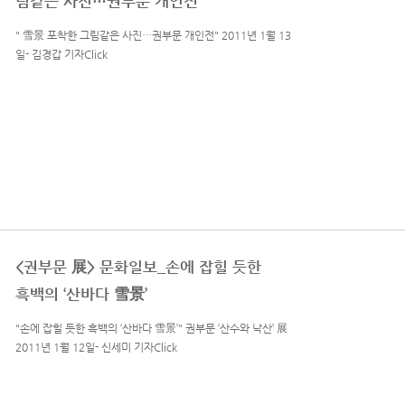
림같은 사진…권부문 개인전
" 雪景 포착한 그림같은 사진…권부문 개인전" 2011년 1월 13
일- 김경갑 기자Click
<권부문 展> 문화일보_손에 잡힐 듯한
흑백의 ‘산바다 雪景’
"손에 잡힐 듯한 흑백의 ‘산바다 雪景’" 권부문 ‘산수와 낙산’ 展
2011년 1월 12일- 신세미 기자Click