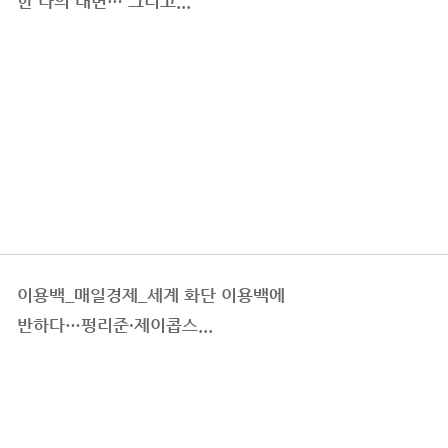
한 나의 내면… 그리고...
이용백_매일경제_세계 화단 이용백에
반하다…펑리준·제이콥스...